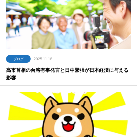
転
職
は
最
大
の
転
機
2025.11.18
ブログ
高市首相の台湾有事発言と日中緊張が日本経済に与える
影響