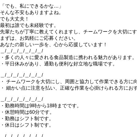
「でも、私にできるかな…」
そんな不安もありますよね。
でも大丈夫！
最初は誰でも未経験です。
先輩たちが丁寧に教えてくれますし、チームワークを大切に
まずは、お気軽にご応募ください。
あなたの新しい一歩を、心から応援しています！
＿/＿/＿/＿/＿/＿/＿/
・多くの人々に愛される食品製造に携われる魅力があります。
・平日休みがあり、通勤も便利な好立地な職場です。
＿/＿/＿/＿/＿/＿/＿/
・ チームワークを大切にし、周囲と協力して作業できる方に
・ 細かい点に注意を払い、正確な作業を心掛けられる方にお
＿/＿/＿/＿/＿/＿/＿/
・勤務時間は9時から18時までです。
・休憩時間は60分です。
・勤務はシフト制です。
・休日はシフト制です。
＿/＿/＿/＿/＿/＿/＿/