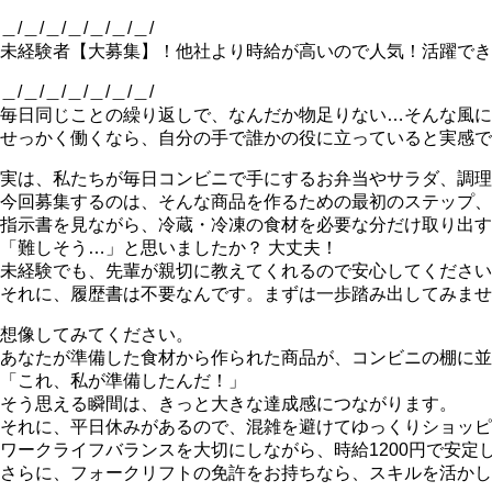
＿/＿/＿/＿/＿/＿/＿/
未経験者【大募集】！他社より時給が高いので人気！活躍でき
＿/＿/＿/＿/＿/＿/＿/
毎日同じことの繰り返しで、なんだか物足りない…そんな風に
せっかく働くなら、自分の手で誰かの役に立っていると実感で
実は、私たちが毎日コンビニで手にするお弁当やサラダ、調理
今回募集するのは、そんな商品を作るための最初のステップ、
指示書を見ながら、冷蔵・冷凍の食材を必要な分だけ取り出す
「難しそう…」と思いましたか？ 大丈夫！
未経験でも、先輩が親切に教えてくれるので安心してください
それに、履歴書は不要なんです。まずは一歩踏み出してみませ
想像してみてください。
あなたが準備した食材から作られた商品が、コンビニの棚に並
「これ、私が準備したんだ！」
そう思える瞬間は、きっと大きな達成感につながります。
それに、平日休みがあるので、混雑を避けてゆっくりショッピ
ワークライフバランスを大切にしながら、時給1200円で安定
さらに、フォークリフトの免許をお持ちなら、スキルを活かし