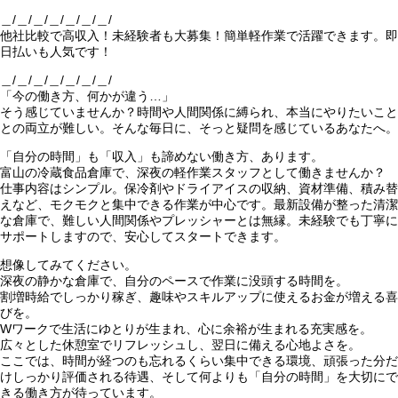
＿/＿/＿/＿/＿/＿/＿/
他社比較で高収入！未経験者も大募集！簡単軽作業で活躍できます。即
日払いも人気です！
＿/＿/＿/＿/＿/＿/＿/
「今の働き方、何かが違う…」
そう感じていませんか？時間や人間関係に縛られ、本当にやりたいこと
との両立が難しい。そんな毎日に、そっと疑問を感じているあなたへ。
「自分の時間」も「収入」も諦めない働き方、あります。
富山の冷蔵食品倉庫で、深夜の軽作業スタッフとして働きませんか？
仕事内容はシンプル。保冷剤やドライアイスの収納、資材準備、積み替
えなど、モクモクと集中できる作業が中心です。最新設備が整った清潔
な倉庫で、難しい人間関係やプレッシャーとは無縁。未経験でも丁寧に
サポートしますので、安心してスタートできます。
想像してみてください。
深夜の静かな倉庫で、自分のペースで作業に没頭する時間を。
割増時給でしっかり稼ぎ、趣味やスキルアップに使えるお金が増える喜
びを。
Wワークで生活にゆとりが生まれ、心に余裕が生まれる充実感を。
広々とした休憩室でリフレッシュし、翌日に備える心地よさを。
ここでは、時間が経つのも忘れるくらい集中できる環境、頑張った分だ
けしっかり評価される待遇、そして何よりも「自分の時間」を大切にで
きる働き方が待っています。