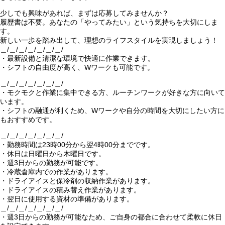
少しでも興味があれば、まずは応募してみませんか？
履歴書は不要。あなたの「やってみたい」という気持ちを大切にしま
す。
新しい一歩を踏み出して、理想のライフスタイルを実現しましょう！
＿/＿/＿/＿/＿/＿/＿/
・最新設備と清潔な環境で快適に作業できます。
・シフトの自由度が高く、Wワークも可能です。
＿/＿/＿/＿/＿/＿/＿/
・モクモクと作業に集中できる方、ルーチンワークが好きな方に向いて
います。
・シフトの融通が利くため、Wワークや自分の時間を大切にしたい方に
もおすすめです。
＿/＿/＿/＿/＿/＿/＿/
・勤務時間は23時00分から翌4時00分までです。
・休日は日曜日から木曜日です。
・週3日からの勤務が可能です。
・冷蔵倉庫内での作業があります。
・ドライアイスと保冷剤の収納作業があります。
・ドライアイスの積み替え作業があります。
・翌日に使用する資材の準備があります。
＿/＿/＿/＿/＿/＿/＿/
・週3日からの勤務が可能なため、ご自身の都合に合わせて柔軟に休日