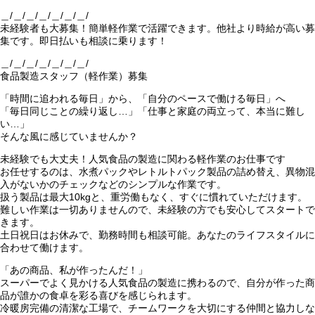
＿/＿/＿/＿/＿/＿/＿/
未経験者も大募集！簡単軽作業で活躍できます。他社より時給が高い募
集です。即日払いも相談に乗ります！
＿/＿/＿/＿/＿/＿/＿/
食品製造スタッフ（軽作業）募集
「時間に追われる毎日」から、「自分のペースで働ける毎日」へ
「毎日同じことの繰り返し…」「仕事と家庭の両立って、本当に難し
い…」
そんな風に感じていませんか？
未経験でも大丈夫！人気食品の製造に関わる軽作業のお仕事です
お任せするのは、水煮パックやレトルトパック製品の詰め替え、異物混
入がないかのチェックなどのシンプルな作業です。
扱う製品は最大10kgと、重労働もなく、すぐに慣れていただけます。
難しい作業は一切ありませんので、未経験の方でも安心してスタートで
きます。
土日祝日はお休みで、勤務時間も相談可能。あなたのライフスタイルに
合わせて働けます。
「あの商品、私が作ったんだ！」
スーパーでよく見かける人気食品の製造に携わるので、自分が作った商
品が誰かの食卓を彩る喜びを感じられます。
冷暖房完備の清潔な工場で、チームワークを大切にする仲間と協力しな