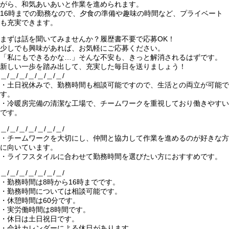
がら、和気あいあいと作業を進められます。
16時までの勤務なので、夕食の準備や趣味の時間など、プライベート
も充実できます。
まずは話を聞いてみませんか？履歴書不要で応募OK！
少しでも興味があれば、お気軽にご応募ください。
「私にもできるかな…」そんな不安も、きっと解消されるはずです。
新しい一歩を踏み出して、充実した毎日を送りましょう！
＿/＿/＿/＿/＿/＿/＿/
・土日祝休みで、勤務時間も相談可能ですので、生活との両立が可能で
す。
・冷暖房完備の清潔な工場で、チームワークを重視しており働きやすい
です。
＿/＿/＿/＿/＿/＿/＿/
・チームワークを大切にし、仲間と協力して作業を進めるのが好きな方
に向いています。
・ライフスタイルに合わせて勤務時間を選びたい方におすすめです。
＿/＿/＿/＿/＿/＿/＿/
・勤務時間は8時から16時までです。
・勤務時間については相談可能です。
・休憩時間は60分です。
・実労働時間は8時間です。
・休日は土日祝日です。
・会社カレンダーによる休日があります。