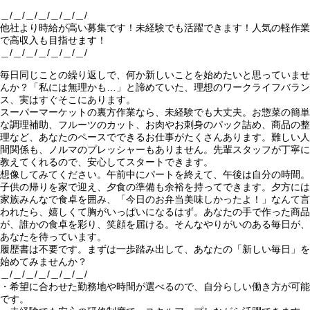
＿/＿/＿/＿/＿/＿/＿/
他社より時給が高い募集です！未経験でも活躍できます！人気の軽作業
で高収入も目指せます！
＿/＿/＿/＿/＿/＿/＿/
毎日同じことの繰り返しで、何か新しいことを始めたいと思っていませ
んか？「私には無理かも…」と諦めていた、理想のワークライフバラン
ス、実はすぐそこにあります。
スーパーマーケットの裏方作業なら、未経験でも大丈夫。お惣菜の簡単
な調理補助、フルーツのカット、お肉やお刺身のパック詰め、商品の整
理など、あなたのペースでできるお仕事がたくさんあります。難しい人
間関係も、ノルマのプレッシャーもありません。先輩スタッフが丁寧に
教えてくれるので、安心してスタートできます。
想像してみてください。午前中にパートを終えて、午後は自分の時間。
子供の帰りを家で迎え、夕食の準備も余裕を持ってできます。夕方には
家族みんなで食卓を囲み、「今日のお弁当美味しかったよ！」なんて言
われたら、嬉しくて胸がいっぱいになるはず。あなたの手で作った商品
が、誰かの食卓を彩り、笑顔を届ける。そんなやりがいのある毎日が、
あなたを待っています。
履歴書は不要です。まずは一歩踏み出して、あなたの「新しい毎日」を
始めてみませんか？
＿/＿/＿/＿/＿/＿/＿/
・希望に合わせた勤務地や時間が選べるので、自分らしい働き方が可能
です。