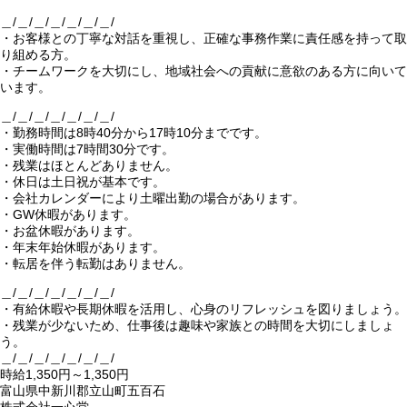
＿/＿/＿/＿/＿/＿/＿/
・お客様との丁寧な対話を重視し、正確な事務作業に責任感を持って取
り組める方。
・チームワークを大切にし、地域社会への貢献に意欲のある方に向いて
います。
＿/＿/＿/＿/＿/＿/＿/
・勤務時間は8時40分から17時10分までです。
・実働時間は7時間30分です。
・残業はほとんどありません。
・休日は土日祝が基本です。
・会社カレンダーにより土曜出勤の場合があります。
・GW休暇があります。
・お盆休暇があります。
・年末年始休暇があります。
・転居を伴う転勤はありません。
＿/＿/＿/＿/＿/＿/＿/
・有給休暇や長期休暇を活用し、心身のリフレッシュを図りましょう。
・残業が少ないため、仕事後は趣味や家族との時間を大切にしましょ
う。
＿/＿/＿/＿/＿/＿/＿/
時給1,350円～1,350円
富山県中新川郡立山町五百石