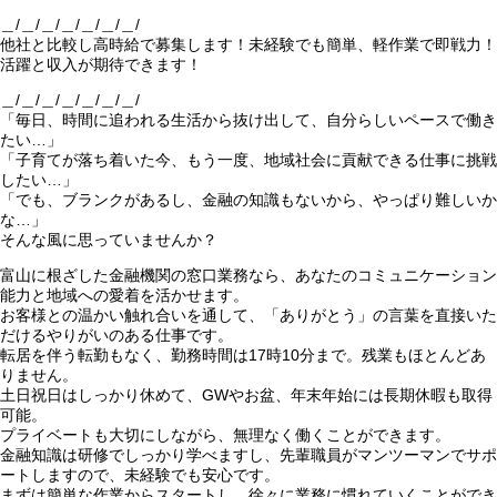
＿/＿/＿/＿/＿/＿/＿/
他社と比較し高時給で募集します！未経験でも簡単、軽作業で即戦力！
活躍と収入が期待できます！
＿/＿/＿/＿/＿/＿/＿/
「毎日、時間に追われる生活から抜け出して、自分らしいペースで働き
たい…」
「子育てが落ち着いた今、もう一度、地域社会に貢献できる仕事に挑戦
したい…」
「でも、ブランクがあるし、金融の知識もないから、やっぱり難しいか
な…」
そんな風に思っていませんか？
富山に根ざした金融機関の窓口業務なら、あなたのコミュニケーション
能力と地域への愛着を活かせます。
お客様との温かい触れ合いを通して、「ありがとう」の言葉を直接いた
だけるやりがいのある仕事です。
転居を伴う転勤もなく、勤務時間は17時10分まで。残業もほとんどあ
りません。
土日祝日はしっかり休めて、GWやお盆、年末年始には長期休暇も取得
可能。
プライベートも大切にしながら、無理なく働くことができます。
金融知識は研修でしっかり学べますし、先輩職員がマンツーマンでサポ
ートしますので、未経験でも安心です。
まずは簡単な作業からスタートし、徐々に業務に慣れていくことができ