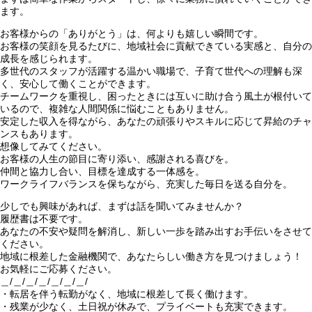
ます。
お客様からの「ありがとう」は、何よりも嬉しい瞬間です。
お客様の笑顔を見るたびに、地域社会に貢献できている実感と、自分の
成長を感じられます。
多世代のスタッフが活躍する温かい職場で、子育て世代への理解も深
く、安心して働くことができます。
チームワークを重視し、困ったときには互いに助け合う風土が根付いて
いるので、複雑な人間関係に悩むこともありません。
安定した収入を得ながら、あなたの頑張りやスキルに応じて昇給のチャ
ンスもあります。
想像してみてください。
お客様の人生の節目に寄り添い、感謝される喜びを。
仲間と協力し合い、目標を達成する一体感を。
ワークライフバランスを保ちながら、充実した毎日を送る自分を。
少しでも興味があれば、まずは話を聞いてみませんか？
履歴書は不要です。
あなたの不安や疑問を解消し、新しい一歩を踏み出すお手伝いをさせて
ください。
地域に根差した金融機関で、あなたらしい働き方を見つけましょう！
お気軽にご応募ください。
＿/＿/＿/＿/＿/＿/＿/
・転居を伴う転勤がなく、地域に根差して長く働けます。
・残業が少なく、土日祝が休みで、プライベートも充実できます。