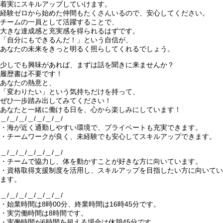
着実にスキルアップしていけます。
経験ゼロから始めた仲間もたくさんいるので、安心してください。
チームの一員として活躍することで、
大きな達成感と充実感を得られるはずです。
「自分にもできるんだ！」という自信が、
あなたの未来をきっと明るく照らしてくれるでしょう。
少しでも興味があれば、まずは話を聞きに来ませんか？
履歴書は不要です！
あなたの熱意と、
「変わりたい」という気持ちだけを持って、
ぜひ一歩踏み出してみてください！
あなたと一緒に働ける日を、心から楽しみにしています！
＿/＿/＿/＿/＿/＿/＿/
・海が近く通勤しやすい環境で、プライベートも充実できます。
・チームワークが良く、未経験でも安心してスキルアップできます。
＿/＿/＿/＿/＿/＿/＿/
・チームで協力し、体を動かすことが好きな方に向いています。
・資格取得支援制度を活用し、スキルアップを目指したい方に向いてい
ます。
＿/＿/＿/＿/＿/＿/＿/
・始業時間は8時00分、終業時間は16時45分です。
・実労働時間は8時間です。
・実働時間が6時間を超える場合は休憩45分です。