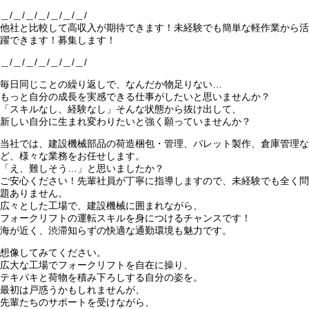
＿/＿/＿/＿/＿/＿/＿/
他社と比較して高収入が期待できます！未経験でも簡単な軽作業から活
躍できます！募集します！
＿/＿/＿/＿/＿/＿/＿/
毎日同じことの繰り返しで、なんだか物足りない…
もっと自分の成長を実感できる仕事がしたいと思いませんか？
「スキルなし、経験なし」そんな状態から抜け出して、
新しい自分に生まれ変わりたいと強く願っていませんか？
当社では、建設機械部品の荷造梱包・管理、パレット製作、倉庫管理な
ど、様々な業務をお任せします。
「え、難しそう…」と思いましたか？
ご安心ください！先輩社員が丁寧に指導しますので、未経験でも全く問
題ありません。
広々とした工場で、建設機械に囲まれながら、
フォークリフトの運転スキルを身につけるチャンスです！
海が近く、渋滞知らずの快適な通勤環境も魅力です。
想像してみてください。
広大な工場でフォークリフトを自在に操り、
テキパキと荷物を積み下ろしする自分の姿を。
最初は戸惑うかもしれませんが、
先輩たちのサポートを受けながら、