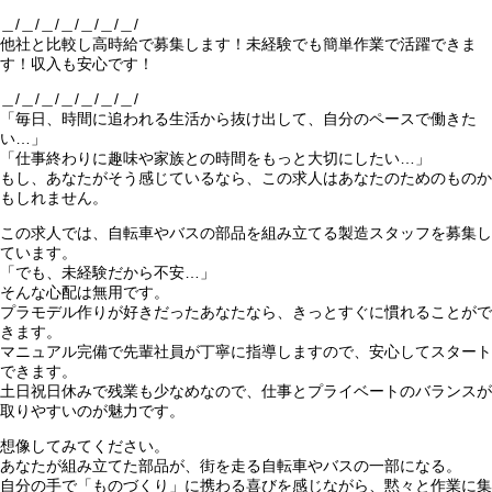
＿/＿/＿/＿/＿/＿/＿/
他社と比較し高時給で募集します！未経験でも簡単作業で活躍できま
す！収入も安心です！
＿/＿/＿/＿/＿/＿/＿/
「毎日、時間に追われる生活から抜け出して、自分のペースで働きた
い…」
「仕事終わりに趣味や家族との時間をもっと大切にしたい…」
もし、あなたがそう感じているなら、この求人はあなたのためのものか
もしれません。
この求人では、自転車やバスの部品を組み立てる製造スタッフを募集し
ています。
「でも、未経験だから不安…」
そんな心配は無用です。
プラモデル作りが好きだったあなたなら、きっとすぐに慣れることがで
きます。
マニュアル完備で先輩社員が丁寧に指導しますので、安心してスタート
できます。
土日祝日休みで残業も少なめなので、仕事とプライベートのバランスが
取りやすいのが魅力です。
想像してみてください。
あなたが組み立てた部品が、街を走る自転車やバスの一部になる。
自分の手で「ものづくり」に携わる喜びを感じながら、黙々と作業に集