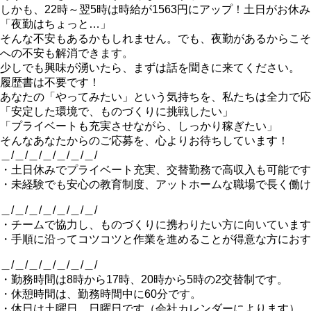
しかも、22時～翌5時は時給が1563円にアップ！土日がお
「夜勤はちょっと…」
そんな不安もあるかもしれません。でも、夜勤があるからこそ
への不安も解消できます。
少しでも興味が湧いたら、まずは話を聞きに来てください。
履歴書は不要です！
あなたの「やってみたい」という気持ちを、私たちは全力で応
「安定した環境で、ものづくりに挑戦したい」
「プライベートも充実させながら、しっかり稼ぎたい」
そんなあなたからのご応募を、心よりお待ちしています！
＿/＿/＿/＿/＿/＿/＿/
・土日休みでプライベート充実、交替勤務で高収入も可能です
・未経験でも安心の教育制度、アットホームな職場で長く働け
＿/＿/＿/＿/＿/＿/＿/
・チームで協力し、ものづくりに携わりたい方に向いています
・手順に沿ってコツコツと作業を進めることが得意な方におす
＿/＿/＿/＿/＿/＿/＿/
・勤務時間は8時から17時、20時から5時の2交替制です。
・休憩時間は、勤務時間中に60分です。
・休日は土曜日、日曜日です（会社カレンダーによります）。