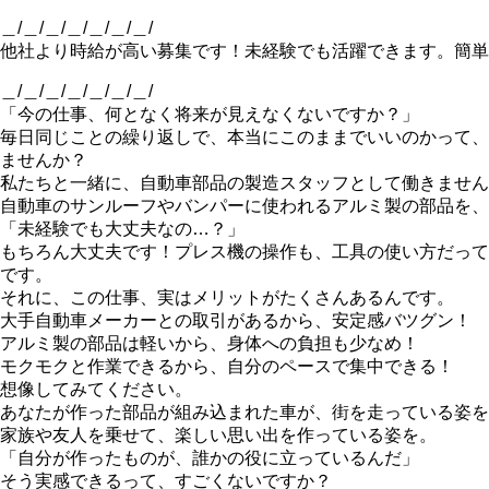
＿/＿/＿/＿/＿/＿/＿/
他社より時給が高い募集です！未経験でも活躍できます。簡単
＿/＿/＿/＿/＿/＿/＿/
「今の仕事、何となく将来が見えなくないですか？」
毎日同じことの繰り返しで、本当にこのままでいいのかって、
ませんか？
私たちと一緒に、自動車部品の製造スタッフとして働きません
自動車のサンルーフやバンパーに使われるアルミ製の部品を、
「未経験でも大丈夫なの…？」
もちろん大丈夫です！プレス機の操作も、工具の使い方だって
です。
それに、この仕事、実はメリットがたくさんあるんです。
大手自動車メーカーとの取引があるから、安定感バツグン！
アルミ製の部品は軽いから、身体への負担も少なめ！
モクモクと作業できるから、自分のペースで集中できる！
想像してみてください。
あなたが作った部品が組み込まれた車が、街を走っている姿を
家族や友人を乗せて、楽しい思い出を作っている姿を。
「自分が作ったものが、誰かの役に立っているんだ」
そう実感できるって、すごくないですか？