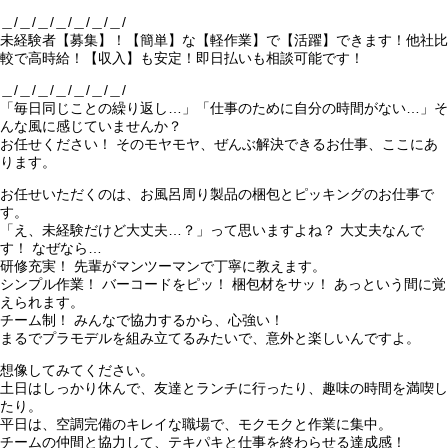
＿/＿/＿/＿/＿/＿/＿/
未経験者【募集】！【簡単】な【軽作業】で【活躍】できます！他社比
較で高時給！【収入】も安定！即日払いも相談可能です！
＿/＿/＿/＿/＿/＿/＿/
「毎日同じことの繰り返し…」「仕事のために自分の時間がない…」そ
んな風に感じていませんか？
お任せください！ そのモヤモヤ、ぜんぶ解決できるお仕事、ここにあ
ります。
お任せいただくのは、お風呂周り製品の梱包とピッキングのお仕事で
す。
「え、未経験だけど大丈夫…？」って思いますよね？ 大丈夫なんで
す！ なぜなら…
研修充実！ 先輩がマンツーマンで丁寧に教えます。
シンプル作業！ バーコードをピッ！ 梱包材をサッ！ あっという間に覚
えられます。
チーム制！ みんなで協力するから、心強い！
まるでプラモデルを組み立てるみたいで、意外と楽しいんですよ。
想像してみてください。
土日はしっかり休んで、友達とランチに行ったり、趣味の時間を満喫し
たり。
平日は、空調完備のキレイな職場で、モクモクと作業に集中。
チームの仲間と協力して、テキパキと仕事を終わらせる達成感！