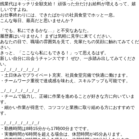
残業代はキッチリ全額支給！ 頑張った分だけお給料が増えるって、嬉
しいですよね。
お仕事終わりには、できたばかりの社員食堂でホッと一息。
こんな毎日、最高だと思いませんか？
「でも、私にできるかな…」と不安なあなた。
履歴書はいりません！ まずは気軽に見学に来てください。
あなたの目で、職場の雰囲気を見て、先輩たちの笑顔に触れてみてくだ
さい。
きっと、「ここなら私にもできる！」って思えるはず。
新しい自分に出会うチャンスです！ ぜひ、一歩踏み出してみてくださ
い。
＿/＿/＿/＿/＿/＿/＿/
・土日休みでプライベート充実、社員食堂完備で快適に働けます。
・チームワーク重視で達成感を味わえ、スキルアップも可能です。
＿/＿/＿/＿/＿/＿/＿/
・チームで協力し、正確に作業を進めることが好きな方に向いていま
す。
・細かい作業が得意で、コツコツと業務に取り組める方におすすめで
す。
＿/＿/＿/＿/＿/＿/＿/
・勤務時間は8時15分から17時00分までです。
・実働時間が6時間を超える場合は、休憩時間が45分あります。