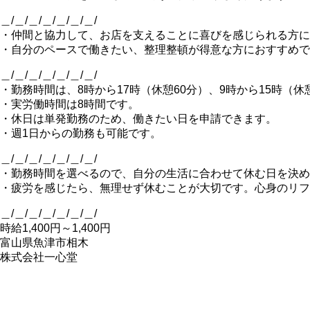
＿/＿/＿/＿/＿/＿/＿/
・仲間と協力して、お店を支えることに喜びを感じられる方に
・自分のペースで働きたい、整理整頓が得意な方におすすめで
＿/＿/＿/＿/＿/＿/＿/
・勤務時間は、8時から17時（休憩60分）、9時から15時（休
・実労働時間は8時間です。
・休日は単発勤務のため、働きたい日を申請できます。
・週1日からの勤務も可能です。
＿/＿/＿/＿/＿/＿/＿/
・勤務時間を選べるので、自分の生活に合わせて休む日を決め
・疲労を感じたら、無理せず休むことが大切です。心身のリフ
＿/＿/＿/＿/＿/＿/＿/
時給1,400円～1,400円
富山県魚津市相木
株式会社一心堂