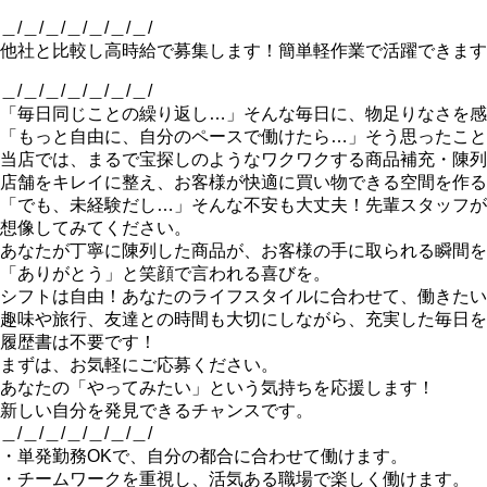
＿/＿/＿/＿/＿/＿/＿/
他社と比較し高時給で募集します！簡単軽作業で活躍できます
＿/＿/＿/＿/＿/＿/＿/
「毎日同じことの繰り返し…」そんな毎日に、物足りなさを感
「もっと自由に、自分のペースで働けたら…」そう思ったこと
当店では、まるで宝探しのようなワクワクする商品補充・陳列
店舗をキレイに整え、お客様が快適に買い物できる空間を作る
「でも、未経験だし…」そんな不安も大丈夫！先輩スタッフが
想像してみてください。
あなたが丁寧に陳列した商品が、お客様の手に取られる瞬間を
「ありがとう」と笑顔で言われる喜びを。
シフトは自由！あなたのライフスタイルに合わせて、働きたい
趣味や旅行、友達との時間も大切にしながら、充実した毎日を
履歴書は不要です！
まずは、お気軽にご応募ください。
あなたの「やってみたい」という気持ちを応援します！
新しい自分を発見できるチャンスです。
＿/＿/＿/＿/＿/＿/＿/
・単発勤務OKで、自分の都合に合わせて働けます。
・チームワークを重視し、活気ある職場で楽しく働けます。