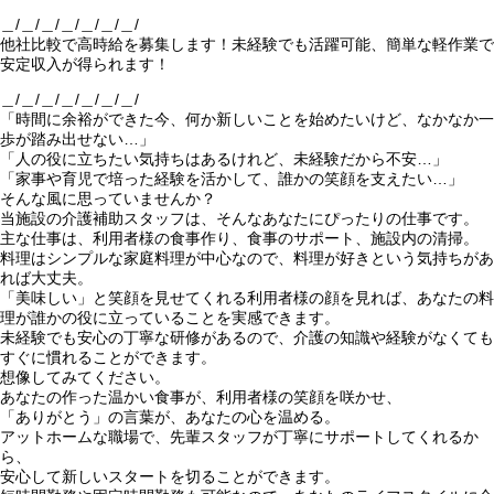
＿/＿/＿/＿/＿/＿/＿/
他社比較で高時給を募集します！未経験でも活躍可能、簡単な軽作業で
安定収入が得られます！
＿/＿/＿/＿/＿/＿/＿/
「時間に余裕ができた今、何か新しいことを始めたいけど、なかなか一
歩が踏み出せない…」
「人の役に立ちたい気持ちはあるけれど、未経験だから不安…」
「家事や育児で培った経験を活かして、誰かの笑顔を支えたい…」
そんな風に思っていませんか？
当施設の介護補助スタッフは、そんなあなたにぴったりの仕事です。
主な仕事は、利用者様の食事作り、食事のサポート、施設内の清掃。
料理はシンプルな家庭料理が中心なので、料理が好きという気持ちがあ
れば大丈夫。
「美味しい」と笑顔を見せてくれる利用者様の顔を見れば、あなたの料
理が誰かの役に立っていることを実感できます。
未経験でも安心の丁寧な研修があるので、介護の知識や経験がなくても
すぐに慣れることができます。
想像してみてください。
あなたの作った温かい食事が、利用者様の笑顔を咲かせ、
「ありがとう」の言葉が、あなたの心を温める。
アットホームな職場で、先輩スタッフが丁寧にサポートしてくれるか
ら、
安心して新しいスタートを切ることができます。