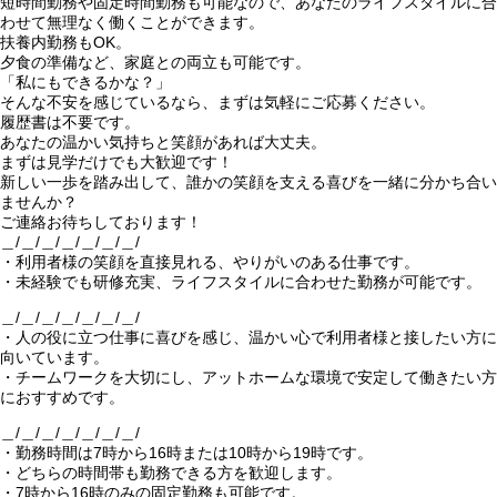
短時間勤務や固定時間勤務も可能なので、あなたのライフスタイルに合
わせて無理なく働くことができます。
扶養内勤務もOK。
夕食の準備など、家庭との両立も可能です。
「私にもできるかな？」
そんな不安を感じているなら、まずは気軽にご応募ください。
履歴書は不要です。
あなたの温かい気持ちと笑顔があれば大丈夫。
まずは見学だけでも大歓迎です！
新しい一歩を踏み出して、誰かの笑顔を支える喜びを一緒に分かち合い
ませんか？
ご連絡お待ちしております！
＿/＿/＿/＿/＿/＿/＿/
・利用者様の笑顔を直接見れる、やりがいのある仕事です。
・未経験でも研修充実、ライフスタイルに合わせた勤務が可能です。
＿/＿/＿/＿/＿/＿/＿/
・人の役に立つ仕事に喜びを感じ、温かい心で利用者様と接したい方に
向いています。
・チームワークを大切にし、アットホームな環境で安定して働きたい方
におすすめです。
＿/＿/＿/＿/＿/＿/＿/
・勤務時間は7時から16時または10時から19時です。
・どちらの時間帯も勤務できる方を歓迎します。
・7時から16時のみの固定勤務も可能です。