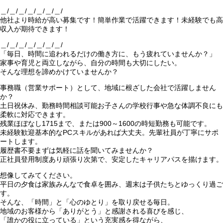
＿/＿/＿/＿/＿/＿/＿/
他社より時給が高い募集です！簡単作業で活躍できます！未経験でも高
収入が期待できます！
＿/＿/＿/＿/＿/＿/＿/
「毎日、時間に追われるだけの働き方に、もう疲れていませんか？」
家事や育児と両立しながら、自分の時間も大切にしたい。
そんな理想を諦めかけていませんか？
事務職（営業サポート）として、地域に根ざした会社で活躍しません
か？
土日祝休み、勤務時間相談可能お子さんの学校行事や急な体調不良にも
柔軟に対応できます。
残業ほぼなし1715まで、または900～1600の時短勤務も可能です。
未経験歓迎基本的なPCスキルがあれば大丈夫。先輩社員が丁寧にサポ
ートします。
履歴書不要まずは気軽に話を聞いてみませんか？
正社員登用制度あり頑張り次第で、安定したキャリアパスを描けます。
想像してみてください。
平日の夕食は家族みんなで食卓を囲み、週末は子供たちとゆっくり過ご
す。
そんな、「時間」と「心のゆとり」を取り戻せる毎日。
地域のお客様から「ありがとう」と感謝される喜びを感じ、
「誰かの役に立っている」という充実感を得ながら、