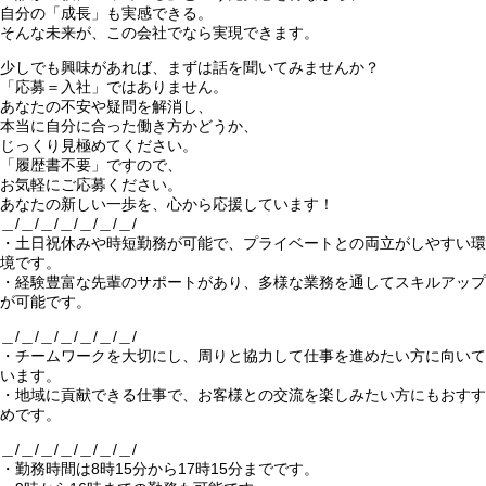
自分の「成長」も実感できる。
そんな未来が、この会社でなら実現できます。
少しでも興味があれば、まずは話を聞いてみませんか？
「応募＝入社」ではありません。
あなたの不安や疑問を解消し、
本当に自分に合った働き方かどうか、
じっくり見極めてください。
「履歴書不要」ですので、
お気軽にご応募ください。
あなたの新しい一歩を、心から応援しています！
＿/＿/＿/＿/＿/＿/＿/
・土日祝休みや時短勤務が可能で、プライベートとの両立がしやすい環
境です。
・経験豊富な先輩のサポートがあり、多様な業務を通してスキルアップ
が可能です。
＿/＿/＿/＿/＿/＿/＿/
・チームワークを大切にし、周りと協力して仕事を進めたい方に向いて
います。
・地域に貢献できる仕事で、お客様との交流を楽しみたい方にもおすす
めです。
＿/＿/＿/＿/＿/＿/＿/
・勤務時間は8時15分から17時15分までです。