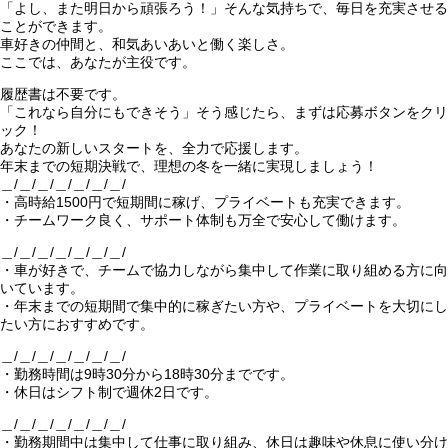
「よし、また明日から頑張ろう！」そんな気持ちで、毎日を充実させる
ことができます。
車好きの仲間と、和気あいあいと働く楽しさ。
ここでは、あなたが主役です。
履歴書は不要です。
「これなら自分にもできそう」そう感じたら、まずは応募ボタンをクリ
ック！
あなたの新しいスタートを、全力で応援します。
年末までの短期決戦で、理想の冬を一緒に実現しましょう！
＿/＿/＿/＿/＿/＿/＿/
・高時給1500円で短期間に稼げ、プライベートも充実できます。
・チームワーク良く、サポート体制も万全で安心して働けます。
＿/＿/＿/＿/＿/＿/＿/
・車が好きで、チームで協力しながら集中して作業に取り組める方に向
いています。
・年末までの短期間で集中的に稼ぎたい方や、プライベートを大切にし
たい方におすすめです。
＿/＿/＿/＿/＿/＿/＿/
・勤務時間は9時30分から18時30分までです。
・休日はシフト制で週休2日です。
＿/＿/＿/＿/＿/＿/＿/
・勤務期間中は集中して仕事に取り組み、休日は趣味や休息に使い分け