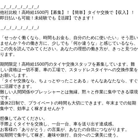
＿/＿/＿/＿/＿/＿/＿/
他社比較！高時給1500円【募集】！【簡単】タイヤ交換で【収入】！
即日払いも可能！未経験でも【活躍】できます！
＿/＿/＿/＿/＿/＿/＿/
「せっかく働くなら、時間もお金も、自分のために使いたい」そう思い
ませんか？今の働き方に、少しでも「何か違うな」と感じているなら、
この先を読んでみてください。あなたの理想の働き方が、きっと見つか
ります。
期間限定！高時給1500円のタイヤ交換スタッフを募集しています。難
しい資格は一切不要。車の工場で、スタッドレスタイヤへの交換作業を
お願いします。
「タイヤ交換なら、ちょっとやったことある」そんなあなたなら、すぐ
に活躍できます。
難しい人間関係やプレッシャーとは無縁。黙々と作業に集中できる環境
です。
週休2日制で、プライベートの時間も大切にできます。年末までの短期
集中で、効率よく稼ぎませんか？
想像してみてください。
手際よくタイヤを交換し、一台一台、車を送り出す達成感。
お客様の「ありがとう」の言葉が、あなたの自信につながります。
短期間で集中して稼ぎ、趣味や旅行、自分へのご褒美に使う。