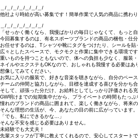
＿/＿/＿/＿/＿/＿/＿/
他社より時給が高い募集です！簡単作業で人気の商品に携わり
＿/＿/＿/＿/＿/＿/＿/
「せっかく働くなら、我慢ばかりの毎日じゃなくて、もっと自
今回募集するのは、有名スポーツブランドの商品の梱包・仕分
お任せするのは、Tシャツや靴にタグをつけたり、シールを貼
広々としたスペースで、モクモクと作業に集中できる環境です
重いものを持つこともないので、体への負担も少なく、服装・
ネイルやエクステもOKなので、おしゃれも我慢する必要はあ
想像してみてください。
お気に入りの服装で、好きな音楽を聴きながら、自分のペース
チームの仲間と協力しながら、目標を達成する喜びを分かち合
そして、頑張った分だけ、お給料としてしっかり評価される充
GW明けまでの短期集中だから、プライベートの時間もたっぷ
憧れのブランドの商品に囲まれて、楽しく働きながら、将来の
そんな理想の生活が、今、あなたの目の前に広がっています。
「でも、私にできるかな…」
そんな不安を感じる必要はありません。
未経験でも大丈夫！
先輩スタッフが丁寧に教えてくれるので、安心してスタートで