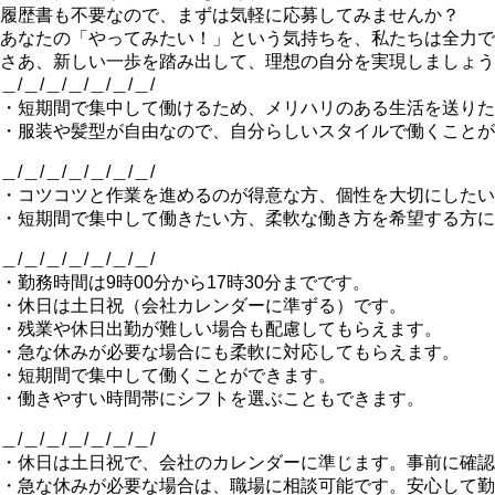
履歴書も不要なので、まずは気軽に応募してみませんか？
あなたの「やってみたい！」という気持ちを、私たちは全力で
さあ、新しい一歩を踏み出して、理想の自分を実現しましょう
＿/＿/＿/＿/＿/＿/＿/
・短期間で集中して働けるため、メリハリのある生活を送りた
・服装や髪型が自由なので、自分らしいスタイルで働くことが
＿/＿/＿/＿/＿/＿/＿/
・コツコツと作業を進めるのが得意な方、個性を大切にしたい
・短期間で集中して働きたい方、柔軟な働き方を希望する方に
＿/＿/＿/＿/＿/＿/＿/
・勤務時間は9時00分から17時30分までです。
・休日は土日祝（会社カレンダーに準ずる）です。
・残業や休日出勤が難しい場合も配慮してもらえます。
・急な休みが必要な場合にも柔軟に対応してもらえます。
・短期間で集中して働くことができます。
・働きやすい時間帯にシフトを選ぶこともできます。
＿/＿/＿/＿/＿/＿/＿/
・休日は土日祝で、会社のカレンダーに準じます。事前に確認
・急な休みが必要な場合は、職場に相談可能です。安心して勤