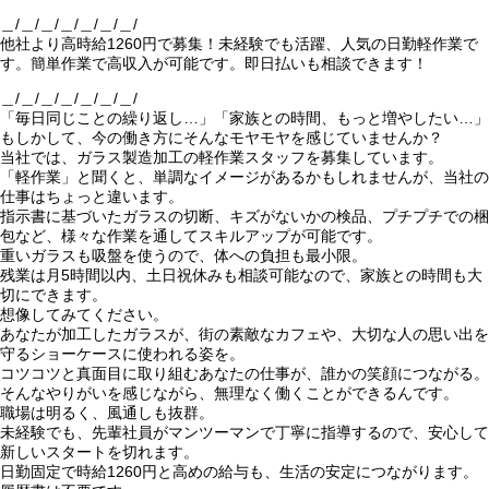
＿/＿/＿/＿/＿/＿/＿/
他社より高時給1260円で募集！未経験でも活躍、人気の日勤軽作業で
す。簡単作業で高収入が可能です。即日払いも相談できます！
＿/＿/＿/＿/＿/＿/＿/
「毎日同じことの繰り返し…」「家族との時間、もっと増やしたい…」
もしかして、今の働き方にそんなモヤモヤを感じていませんか？
当社では、ガラス製造加工の軽作業スタッフを募集しています。
「軽作業」と聞くと、単調なイメージがあるかもしれませんが、当社の
仕事はちょっと違います。
指示書に基づいたガラスの切断、キズがないかの検品、プチプチでの梱
包など、様々な作業を通してスキルアップが可能です。
重いガラスも吸盤を使うので、体への負担も最小限。
残業は月5時間以内、土日祝休みも相談可能なので、家族との時間も大
切にできます。
想像してみてください。
あなたが加工したガラスが、街の素敵なカフェや、大切な人の思い出を
守るショーケースに使われる姿を。
コツコツと真面目に取り組むあなたの仕事が、誰かの笑顔につながる。
そんなやりがいを感じながら、無理なく働くことができるんです。
職場は明るく、風通しも抜群。
未経験でも、先輩社員がマンツーマンで丁寧に指導するので、安心して
新しいスタートを切れます。
日勤固定で時給1260円と高めの給与も、生活の安定につながります。