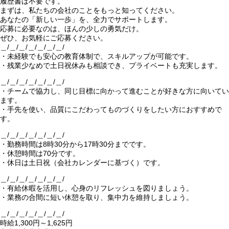
履歴書は不要です。
まずは、私たちの会社のことをもっと知ってください。
あなたの「新しい一歩」を、全力でサポートします。
応募に必要なのは、ほんの少しの勇気だけ。
ぜひ、お気軽にご応募ください。
＿/＿/＿/＿/＿/＿/＿/
・未経験でも安心の教育体制で、スキルアップが可能です。
・残業少なめで土日祝休みも相談でき、プライベートも充実します。
＿/＿/＿/＿/＿/＿/＿/
・チームで協力し、同じ目標に向かって進むことが好きな方に向いてい
ます。
・手先を使い、品質にこだわってものづくりをしたい方におすすめで
す。
＿/＿/＿/＿/＿/＿/＿/
・勤務時間は8時30分から17時30分までです。
・休憩時間は70分です。
・休日は土日祝（会社カレンダーに基づく）です。
＿/＿/＿/＿/＿/＿/＿/
・有給休暇を活用し、心身のリフレッシュを図りましょう。
・業務の合間に短い休憩を取り、集中力を維持しましょう。
＿/＿/＿/＿/＿/＿/＿/
時給1,300円～1,625円