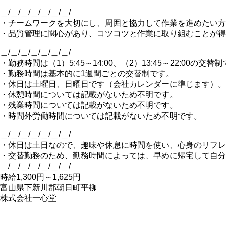
＿/＿/＿/＿/＿/＿/＿/
・チームワークを大切にし、周囲と協力して作業を進めたい方
・品質管理に関心があり、コツコツと作業に取り組むことが得
＿/＿/＿/＿/＿/＿/＿/
・勤務時間は（1）5:45～14:00、（2）13:45～22:00の交替
・勤務時間は基本的に1週間ごとの交替制です。
・休日は土曜日、日曜日です（会社カレンダーに準じます）。
・休憩時間については記載がないため不明です。
・残業時間については記載がないため不明です。
・時間外労働時間については記載がないため不明です。
＿/＿/＿/＿/＿/＿/＿/
・休日は土日なので、趣味や休息に時間を使い、心身のリフレ
・交替勤務のため、勤務時間によっては、早めに帰宅して自分
＿/＿/＿/＿/＿/＿/＿/
時給1,300円～1,625円
富山県下新川郡朝日町平柳
株式会社一心堂