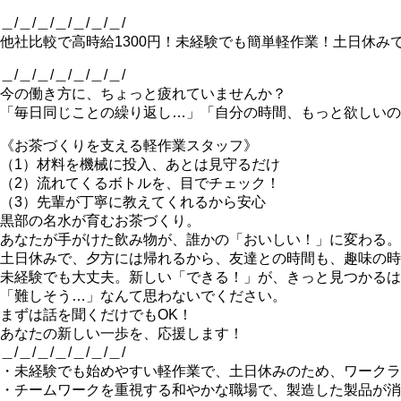
＿/＿/＿/＿/＿/＿/＿/
他社比較で高時給1300円！未経験でも簡単軽作業！土日休み
＿/＿/＿/＿/＿/＿/＿/
今の働き方に、ちょっと疲れていませんか？
「毎日同じことの繰り返し…」「自分の時間、もっと欲しいの
《お茶づくりを支える軽作業スタッフ》
（1）材料を機械に投入、あとは見守るだけ
（2）流れてくるボトルを、目でチェック！
（3）先輩が丁寧に教えてくれるから安心
黒部の名水が育むお茶づくり。
あなたが手がけた飲み物が、誰かの「おいしい！」に変わる。
土日休みで、夕方には帰れるから、友達との時間も、趣味の時
未経験でも大丈夫。新しい「できる！」が、きっと見つかるは
「難しそう…」なんて思わないでください。
まずは話を聞くだけでもOK！
あなたの新しい一歩を、応援します！
＿/＿/＿/＿/＿/＿/＿/
・未経験でも始めやすい軽作業で、土日休みのため、ワークラ
・チームワークを重視する和やかな職場で、製造した製品が消