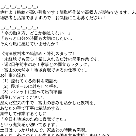
＿/＿/＿/＿/＿/＿/＿/
他社より時給が高い募集です！簡単軽作業で高収入が期待できます。未
経験者も活躍できますので、お気軽にご応募ください！
＿/＿/＿/＿/＿/＿/＿/
「今の働き方、どこか物足りない…」
「もっと自分の時間も大切にしたい…」
そんな風に感じていませんか？
《清涼飲料水の箱詰め・陳列スタッフ》
・未経験でも安心！箱に入れるだけの簡単作業です。
・週2日午前中のみ！家事との両立もラクラク。
・富山の天然水！地域貢献できるお仕事です。
お仕事の流れ
（1）流れてくる飲料を箱詰め
（2）段ボールに封をして梱包
（3）パレットに並べて出荷準備
想像してみてください。
澄んだ空気の中で、富山の恵みを活かした飲料を、
あなたの手で丁寧に箱詰めする。
集中して作業するうちに、
「今日も地域のために貢献できた」
という充実感が湧いてきます。
土日はしっかり休んで、家族との時間も満喫。
そんな、心にゆとりが生まれる働き方を実現しませんか？