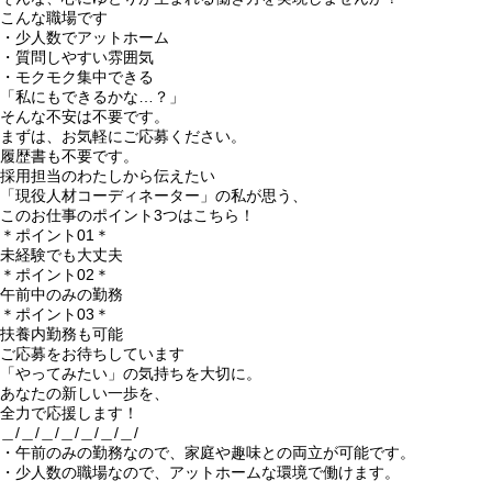
こんな職場です
・少人数でアットホーム
・質問しやすい雰囲気
・モクモク集中できる
「私にもできるかな…？」
そんな不安は不要です。
まずは、お気軽にご応募ください。
履歴書も不要です。
採用担当のわたしから伝えたい
「現役人材コーディネーター」の私が思う、
このお仕事のポイント3つはこちら！
＊ポイント01＊
未経験でも大丈夫
＊ポイント02＊
午前中のみの勤務
＊ポイント03＊
扶養内勤務も可能
ご応募をお待ちしています
「やってみたい」の気持ちを大切に。
あなたの新しい一歩を、
全力で応援します！
＿/＿/＿/＿/＿/＿/＿/
・午前のみの勤務なので、家庭や趣味との両立が可能です。
・少人数の職場なので、アットホームな環境で働けます。