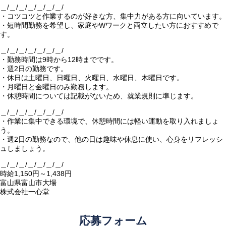
＿/＿/＿/＿/＿/＿/＿/
・コツコツと作業するのが好きな方、集中力がある方に向いています。
・短時間勤務を希望し、家庭やWワークと両立したい方におすすめで
す。
＿/＿/＿/＿/＿/＿/＿/
・勤務時間は9時から12時までです。
・週2日の勤務です。
・休日は土曜日、日曜日、火曜日、水曜日、木曜日です。
・月曜日と金曜日のみ勤務します。
・休憩時間については記載がないため、就業規則に準じます。
＿/＿/＿/＿/＿/＿/＿/
・作業に集中できる環境で、休憩時間には軽い運動を取り入れましょ
う。
・週2日の勤務なので、他の日は趣味や休息に使い、心身をリフレッシ
ュしましょう。
＿/＿/＿/＿/＿/＿/＿/
時給1,150円～1,438円
富山県富山市大場
株式会社一心堂
応募フォーム