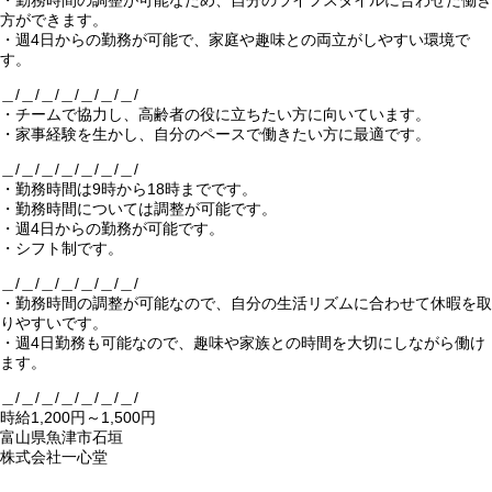
・勤務時間の調整が可能なため、自分のライフスタイルに合わせた働き
方ができます。
・週4日からの勤務が可能で、家庭や趣味との両立がしやすい環境で
す。
＿/＿/＿/＿/＿/＿/＿/
・チームで協力し、高齢者の役に立ちたい方に向いています。
・家事経験を生かし、自分のペースで働きたい方に最適です。
＿/＿/＿/＿/＿/＿/＿/
・勤務時間は9時から18時までです。
・勤務時間については調整が可能です。
・週4日からの勤務が可能です。
・シフト制です。
＿/＿/＿/＿/＿/＿/＿/
・勤務時間の調整が可能なので、自分の生活リズムに合わせて休暇を取
りやすいです。
・週4日勤務も可能なので、趣味や家族との時間を大切にしながら働け
ます。
＿/＿/＿/＿/＿/＿/＿/
時給1,200円～1,500円
富山県魚津市石垣
株式会社一心堂