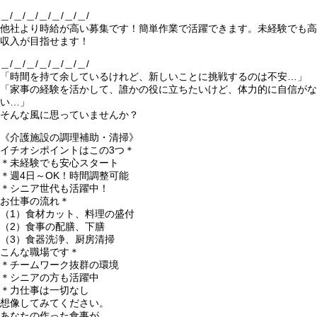
＿/＿/＿/＿/＿/＿/＿/
他社より時給が高い募集です！簡単作業で活躍できます。未経験でも高
収入が目指せます！
＿/＿/＿/＿/＿/＿/＿/
「時間を持て余しているけれど、新しいことに挑戦するのは不安…」
「家事の経験を活かして、誰かの役に立ちたいけど、体力的に自信がな
い…」
そんな風に思っていませんか？
《介護施設の調理補助・清掃》
イチオシポイントはこの3つ＊
＊未経験でも安心スタート
＊週4日～OK！時間調整可能
＊シニア世代も活躍中！
お仕事の流れ＊
（1）食材カット、料理の盛付
（2）食事の配膳、下膳
（3）食器洗浄、厨房清掃
こんな職場です＊
＊チームワーク抜群の環境
＊シニアの方も活躍中
＊力仕事は一切なし
想像してみてください。
あなたの作った食事が、