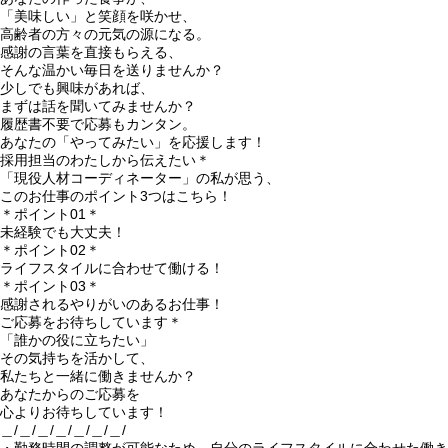
「美味しい」と笑顔を咲かせ、
高齢者の方々の元気の源になる。
感謝の言葉を直接もらえる、
そんな温かい毎日を送りませんか？
少しでも興味があれば、
まずは話を聞いてみませんか？
履歴書不要で応募もカンタン。
あなたの「やってみたい」を応援します！
採用担当のわたしから伝えたい＊
「現役人材コーディネーター」の私が思う、
このお仕事のポイント3つはこちら！
＊ポイント01＊
未経験でも大丈夫！
＊ポイント02＊
ライフスタイルに合わせて働ける！
＊ポイント03＊
感謝されるやりがいのあるお仕事！
ご応募をお待ちしています＊
「誰かの役に立ちたい」
その気持ちを活かして、
私たちと一緒に働きませんか？
あなたからのご応募を
心よりお待ちしています！
＿/＿/＿/＿/＿/＿/＿/