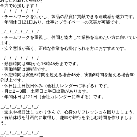
あなたの新しい挑戦を
全力で応援します！
＿/＿/＿/＿/＿/＿/＿/
・チームワークを活かし、製品の品質に貢献できる達成感が魅力です。
・年間休日121日あり、仕事とプライベートの充実が可能です。
＿/＿/＿/＿/＿/＿/＿/
・チームワークを重視し、仲間と協力して業務を進めたい方に向いてい
ます。
・安全意識が高く、正確な作業を心掛けられる方におすすめです。
＿/＿/＿/＿/＿/＿/＿/
・勤務時間は8時から16時45分までです。
・実働時間は8時間です。
・休憩時間は実働6時間を超える場合45分、実働8時間を超える場合60
分以上です。
・休日は土日祝日休み（会社カレンダーに準ずる）です。
・月に2～3回、土曜日に半日出勤があります。
・年間休日は121日（会社カレンダーに準ずる）です。
＿/＿/＿/＿/＿/＿/＿/
・週末や祝日はしっかり休んで、心身のリフレッシュを図りましょう。
・有給休暇を計画的に取得し、趣味や旅行を楽しむ時間を作りましょ
う。
＿/＿/＿/＿/＿/＿/＿/