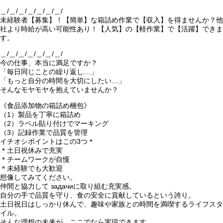
＿/＿/＿/＿/＿/＿/＿/
未経験者【募集】！【簡単】な箱詰め作業で【収入】を得ませんか？他
社より時給が高い可能性あり！【人気】の【軽作業】で【活躍】できま
す。
＿/＿/＿/＿/＿/＿/＿/
今の仕事、本当に満足ですか？
「毎日同じことの繰り返し…」
「もっと自分の時間を大切にしたい…」
そんなモヤモヤを抱えていませんか？
《食品添加物の箱詰め梱包》
（1）製品を丁寧に箱詰め
（2）ラベル貼り付けでマーキング
（3）記録作業で品質を管理
イチオシポイントはこの3つ＊
＊土日祝休みで充実
＊チームワークが自慢
＊未経験でも大歓迎
想像してみてください。
仲間と協力して задачиに取り組む充実感。
自分の手で品質を守り、食の安全に貢献しているという誇り。
土日祝日はしっかり休んで、趣味や家族との時間を満喫するライフスタ
イル。
そんな理想の未来が、ここでなら実現できます。