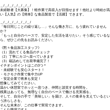
＿/＿/＿/＿/＿/＿/＿/
未経験者【大募集】！軽作業で高収入が目指せます！他社より時給が高
い【人気】の【簡単】な食品製造で【活躍】できます。
＿/＿/＿/＿/＿/＿/＿/
「毎日同じことの繰り返し…」そんな働き方に、もう疲れていません
か？
「もっと自分のペースで、安定した生活を送りたい」そう感じているな
ら、ぜひこの先をお読みください。
《黙々食品加工スタッフ》
（1）流れてくる食品のチェック
（2）丁寧にカゴへ並べていきます
（3）箱詰めして出荷準備完了！
イチオシポイントはこの3つ＊
・未経験でも安心スタート！
・モクモク作業で集中力UP
・安定企業で将来も安定！
想像してみてください。
温かい休憩室でホッと一息つき、仲間と談笑する時間を。
残業はあっても、無理なく自分のペースで働ける充実感を。
そして、自分の手で「美味しい」を届け、人々の食卓を支えているとい
う誇らしさを。
そんな未来が、この仕事で実現できます。
こんな職場です＊