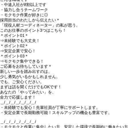
・中途入社が8割以上です
・協力し合うチームワーク
・モクモク作業が好きに◎
採用担当のわたしから伝えたい＊
「現役人材コーディネーター」の私が思う、
このお仕事のポイント3つはこちら！
＊ポイント01＊
⇒未経験でも大丈夫！
＊ポイント02＊
⇒安定企業で安心！
＊ポイント03＊
⇒モクモク集中できる！
ご応募をお待ちしています＊
新しい一歩を踏み出すのは、
少し勇気がいるかもしれません。
でも、ご安心ください。
まずは話を聞くだけでもOKです！
あなたの「やってみたい」を、
全力で応援します！
＿/＿/＿/＿/＿/＿/＿/
・未経験でも安心！先輩社員が丁寧にサポートします。
・安定企業で長期勤務可能！スキルアップの機会も豊富です。
＿/＿/＿/＿/＿/＿/＿/
・モクモクと作業に集中したい方、安定した環境で長期的に働きたい方