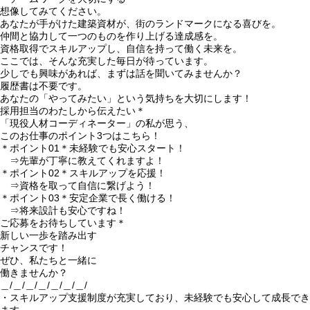
想像してみてください。
あなたが手がけた建築資材が、街のランドマークになる喜びを。
仲間と協力して一つのものを作り上げる達成感を。
資格取得でスキルアップし、自信を持って働く未来を。
ここでは、そんな充実した毎日が待っています。
少しでも興味があれば、まずは話を聞いてみませんか？
履歴書は不要です。
あなたの「やってみたい」という気持ちを大切にします！
採用担当のわたしから伝えたい＊
「現役人材コーディネーター」の私が思う、
このお仕事のポイント3つはこちら！
＊ポイント01＊未経験でも安心スタート！
⇒先輩が丁寧に教えてくれますよ！
＊ポイント02＊スキルアップを応援！
⇒資格を取って自信に繋げよう！
＊ポイント03＊安定企業で長く働ける！
⇒将来設計も安心ですね！
ご応募をお待ちしています＊
新しい一歩を踏み出す
チャンスです！
ぜひ、私たちと一緒に
働きませんか？
＿/＿/＿/＿/＿/＿/＿/
・スキルアップ支援制度が充実しており、未経験でも安心して成長でき