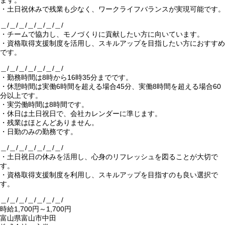
ます。
・土日祝休みで残業も少なく、ワークライフバランスが実現可能です。
＿/＿/＿/＿/＿/＿/＿/
・チームで協力し、モノづくりに貢献したい方に向いています。
・資格取得支援制度を活用し、スキルアップを目指したい方におすすめ
です。
＿/＿/＿/＿/＿/＿/＿/
・勤務時間は8時から16時35分までです。
・休憩時間は実働6時間を超える場合45分、実働8時間を超える場合60
分以上です。
・実労働時間は8時間です。
・休日は土日祝日で、会社カレンダーに準じます。
・残業はほとんどありません。
・日勤のみの勤務です。
＿/＿/＿/＿/＿/＿/＿/
・土日祝日の休みを活用し、心身のリフレッシュを図ることが大切で
す。
・資格取得支援制度を利用し、スキルアップを目指すのも良い選択で
す。
＿/＿/＿/＿/＿/＿/＿/
時給1,700円～1,700円
富山県富山市中田