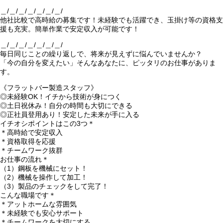
＿/＿/＿/＿/＿/＿/＿/
他社比較で高時給の募集です！未経験でも活躍でき、玉掛け等の資格支
援も充実。簡単作業で安定収入が可能です！
＿/＿/＿/＿/＿/＿/＿/
毎日同じことの繰り返しで、将来が見えずに悩んでいませんか？
「今の自分を変えたい」そんなあなたに、ピッタリのお仕事がありま
す。
《フラットバー製造スタッフ》
◎未経験OK！イチから技術が身につく
◎土日祝休み！自分の時間も大切にできる
◎正社員登用あり！安定した未来が手に入る
イチオシポイントはこの3つ＊
＊高時給で安定収入
＊資格取得を応援
＊チームワーク抜群
お仕事の流れ＊
（1）鋼板を機械にセット！
（2）機械を操作して加工！
（3）製品のチェックをして完了！
こんな職場です＊
＊アットホームな雰囲気
＊未経験でも安心サポート
＊チームワークを大切にする