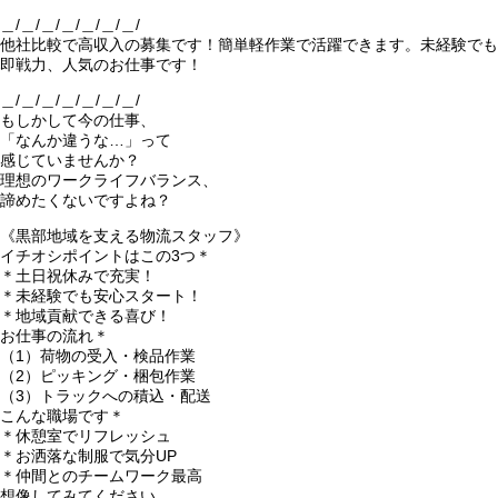
＿/＿/＿/＿/＿/＿/＿/
他社比較で高収入の募集です！簡単軽作業で活躍できます。未経験でも
即戦力、人気のお仕事です！
＿/＿/＿/＿/＿/＿/＿/
もしかして今の仕事、
「なんか違うな…」って
感じていませんか？
理想のワークライフバランス、
諦めたくないですよね？
《黒部地域を支える物流スタッフ》
イチオシポイントはこの3つ＊
＊土日祝休みで充実！
＊未経験でも安心スタート！
＊地域貢献できる喜び！
お仕事の流れ＊
（1）荷物の受入・検品作業
（2）ピッキング・梱包作業
（3）トラックへの積込・配送
こんな職場です＊
＊休憩室でリフレッシュ
＊お洒落な制服で気分UP
＊仲間とのチームワーク最高
想像してみてください。