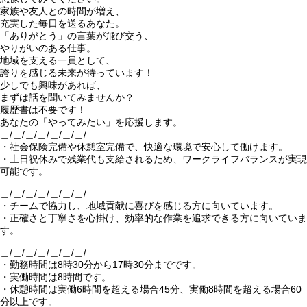
家族や友人との時間が増え、
充実した毎日を送るあなた。
「ありがとう」の言葉が飛び交う、
やりがいのある仕事。
地域を支える一員として、
誇りを感じる未来が待っています！
少しでも興味があれば、
まずは話を聞いてみませんか？
履歴書は不要です！
あなたの「やってみたい」を応援します。
＿/＿/＿/＿/＿/＿/＿/
・社会保険完備や休憩室完備で、快適な環境で安心して働けます。
・土日祝休みで残業代も支給されるため、ワークライフバランスが実現
可能です。
＿/＿/＿/＿/＿/＿/＿/
・チームで協力し、地域貢献に喜びを感じる方に向いています。
・正確さと丁寧さを心掛け、効率的な作業を追求できる方に向いていま
す。
＿/＿/＿/＿/＿/＿/＿/
・勤務時間は8時30分から17時30分までです。
・実働時間は8時間です。
・休憩時間は実働6時間を超える場合45分、実働8時間を超える場合60
分以上です。