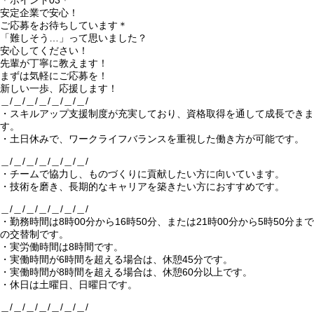
＊ポイント03＊
安定企業で安心！
ご応募をお待ちしています＊
「難しそう…」って思いました？
安心してください！
先輩が丁寧に教えます！
まずは気軽にご応募を！
新しい一歩、応援します！
＿/＿/＿/＿/＿/＿/＿/
・スキルアップ支援制度が充実しており、資格取得を通して成長できま
す。
・土日休みで、ワークライフバランスを重視した働き方が可能です。
＿/＿/＿/＿/＿/＿/＿/
・チームで協力し、ものづくりに貢献したい方に向いています。
・技術を磨き、長期的なキャリアを築きたい方におすすめです。
＿/＿/＿/＿/＿/＿/＿/
・勤務時間は8時00分から16時50分、または21時00分から5時50分まで
の交替制です。
・実労働時間は8時間です。
・実働時間が6時間を超える場合は、休憩45分です。
・実働時間が8時間を超える場合は、休憩60分以上です。
・休日は土曜日、日曜日です。
＿/＿/＿/＿/＿/＿/＿/