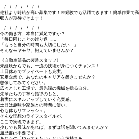
＿/＿/＿/＿/＿/＿/＿/
他社より時給が高い募集です！未経験でも活躍できます！簡単作業で高
収入が期待できます！
＿/＿/＿/＿/＿/＿/＿/
今の働き方、本当に満足ですか？
「毎日同じことの繰り返し…」
「もっと自分の時間も大切にしたい…」
そんなモヤモヤ、抱えていませんか？
《自動車部品の製造スタッフ》
未経験からでも、一流の技術が身につくチャンス！
土日休みでプライベートも充実。
安定企業で、あなたのキャリアを築きませんか？
想像してみてください。
広々とした工場で、最先端の機械を操る自分。
先輩たちの丁寧な指導のもと、
着実にスキルアップしていく充実感。
土日は趣味や家族との時間に使い、
心も体もリフレッシュ。
そんな理想のライフスタイルが、
ここで実現できます。
少しでも興味があれば、まずは話を聞いてみませんか？
履歴書は不要です。
あなたの「やってみたい」という気持ちを、