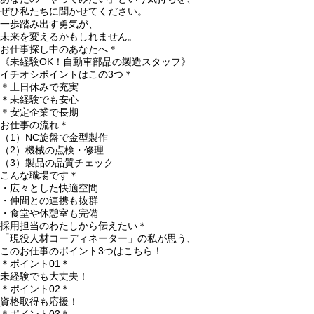
ぜひ私たちに聞かせてください。
一歩踏み出す勇気が、
未来を変えるかもしれません。
お仕事探し中のあなたへ＊
《未経験OK！自動車部品の製造スタッフ》
イチオシポイントはこの3つ＊
＊土日休みで充実
＊未経験でも安心
＊安定企業で長期
お仕事の流れ＊
（1）NC旋盤で金型製作
（2）機械の点検・修理
（3）製品の品質チェック
こんな職場です＊
・広々とした快適空間
・仲間との連携も抜群
・食堂や休憩室も完備
採用担当のわたしから伝えたい＊
「現役人材コーディネーター」の私が思う、
このお仕事のポイント3つはこちら！
＊ポイント01＊
未経験でも大丈夫！
＊ポイント02＊
資格取得も応援！