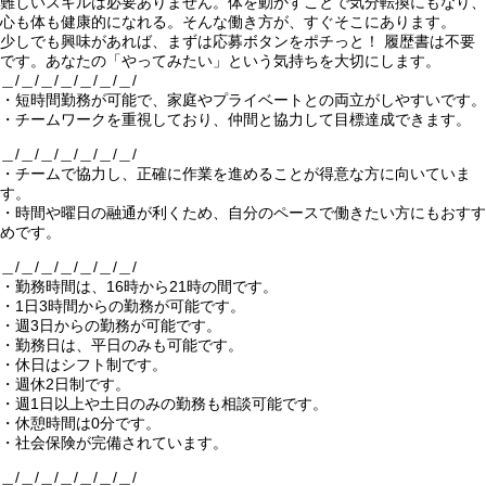
難しいスキルは必要ありません。体を動かすことで気分転換にもなり、
心も体も健康的になれる。そんな働き方が、すぐそこにあります。
少しでも興味があれば、まずは応募ボタンをポチっと！ 履歴書は不要
です。あなたの「やってみたい」という気持ちを大切にします。
＿/＿/＿/＿/＿/＿/＿/
・短時間勤務が可能で、家庭やプライベートとの両立がしやすいです。
・チームワークを重視しており、仲間と協力して目標達成できます。
＿/＿/＿/＿/＿/＿/＿/
・チームで協力し、正確に作業を進めることが得意な方に向いていま
す。
・時間や曜日の融通が利くため、自分のペースで働きたい方にもおすす
めです。
＿/＿/＿/＿/＿/＿/＿/
・勤務時間は、16時から21時の間です。
・1日3時間からの勤務が可能です。
・週3日からの勤務が可能です。
・勤務日は、平日のみも可能です。
・休日はシフト制です。
・週休2日制です。
・週1日以上や土日のみの勤務も相談可能です。
・休憩時間は0分です。
・社会保険が完備されています。
＿/＿/＿/＿/＿/＿/＿/