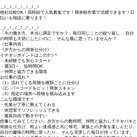
＿/＿/＿/＿/＿/＿/＿/
他社比較OK！高時給で人気募集です！簡単軽作業で活躍できます！日
払いも相談に乗ります！
＿/＿/＿/＿/＿/＿/＿/
「今の働き方、本当に満足ですか？」毎日同じことの繰り返し… 自分
の時間も大切にしたいのに… そんな風に思っていませんか？
（仕事内容）
《夕方からの簡単仕分け》
イチオシポイントはこの3つ＊
・未経験でも安心スタート
・週3日～、短時間OK
・仲間と協力できる環境
お仕事の流れ＊
（1）流れてくる荷物を種類ごとに仕分け
（2）バーコードをピッ！簡単スキャン
（3）指定の場所へ荷物を積み込みます
こんな職場です＊
・先輩が丁寧に教えてくれる
・休憩室でリフレッシュできる
・服装自由で動きやすい
想像してみてください。夕方からの数時間、仲間と協力してテキパキと
荷物を仕分け、程よい達成感と共に帰宅。家族との夕食を楽しんだり、
自分の趣味の時間に使ったり… そんな充実した毎日が待っています。