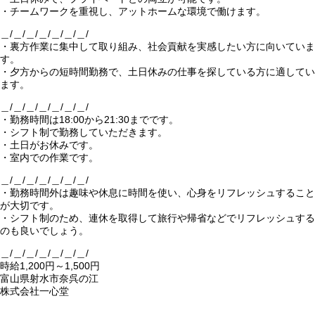
・チームワークを重視し、アットホームな環境で働けます。
＿/＿/＿/＿/＿/＿/＿/
・裏方作業に集中して取り組み、社会貢献を実感したい方に向いていま
す。
・夕方からの短時間勤務で、土日休みの仕事を探している方に適してい
ます。
＿/＿/＿/＿/＿/＿/＿/
・勤務時間は18:00から21:30までです。
・シフト制で勤務していただきます。
・土日がお休みです。
・室内での作業です。
＿/＿/＿/＿/＿/＿/＿/
・勤務時間外は趣味や休息に時間を使い、心身をリフレッシュすること
が大切です。
・シフト制のため、連休を取得して旅行や帰省などでリフレッシュする
のも良いでしょう。
＿/＿/＿/＿/＿/＿/＿/
時給1,200円～1,500円
富山県射水市奈呉の江
株式会社一心堂