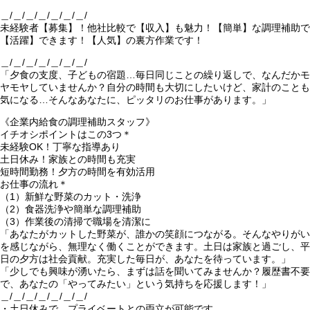
＿/＿/＿/＿/＿/＿/＿/
未経験者【募集】！他社比較で【収入】も魅力！【簡単】な調理補助で
【活躍】できます！【人気】の裏方作業です！
＿/＿/＿/＿/＿/＿/＿/
「夕食の支度、子どもの宿題…毎日同じことの繰り返しで、なんだかモ
ヤモヤしていませんか？自分の時間も大切にしたいけど、家計のことも
気になる…そんなあなたに、ピッタリのお仕事があります。」
《企業内給食の調理補助スタッフ》
イチオシポイントはこの3つ＊
未経験OK！丁寧な指導あり
土日休み！家族との時間も充実
短時間勤務！夕方の時間を有効活用
お仕事の流れ＊
（1）新鮮な野菜のカット・洗浄
（2）食器洗浄や簡単な調理補助
（3）作業後の清掃で職場を清潔に
「あなたがカットした野菜が、誰かの笑顔につながる。そんなやりがい
を感じながら、無理なく働くことができます。土日は家族と過ごし、平
日の夕方は社会貢献。充実した毎日が、あなたを待っています。」
「少しでも興味が湧いたら、まずは話を聞いてみませんか？履歴書不要
で、あなたの「やってみたい」という気持ちを応援します！」
＿/＿/＿/＿/＿/＿/＿/
・土日休みで、プライベートとの両立が可能です。