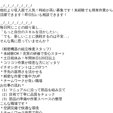
＿/＿/＿/＿/＿/＿/＿/
他社より収入面で人気！時給が高い募集です！未経験でも簡単作業から
活躍できます！即日払いも相談できます！
＿/＿/＿/＿/＿/＿/＿/
毎日同じことの繰り返し…
「もっと自分のスキルを活かしたい」
「でも、新しいことに挑戦するのは不安…」
そんな風に思っていませんか？
《精密機器の組立検査スタッフ》
＊未経験OK！充実の研修で安心スタート
＊土日祝休み！年間休日120日以上
＊コツコツ作業が得意な方にピッタリ
イチオシポイントはこの3つ＊
＊手先の器用さを活かせる
＊精密な作業で集中力UP
＊チームワークが良い職場
お仕事の流れ＊
（1）マニュアルに沿って部品を組み立て
（2）目視で丁寧に品質をチェック
（3）部品の準備や作業スペースの整理
こんな職場です＊
＊空調完備で快適な環境
＊チームワーク抜群で安心