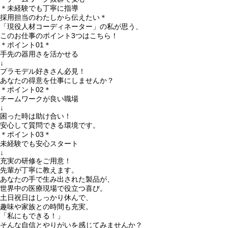
＊未経験でも丁寧に指導
採用担当のわたしから伝えたい＊
「現役人材コーディネーター」の私が思う、
このお仕事のポイント3つはこちら！
＊ポイント01＊
手先の器用さを活かせる
↓
プラモデル好きさん必見！
あなたの得意を仕事にしませんか？
＊ポイント02＊
チームワークが良い職場
↓
困った時は助け合い！
安心して質問できる環境です。
＊ポイント03＊
未経験でも安心スタート
↓
充実の研修をご用意！
先輩が丁寧に教えます。
あなたの手で生み出された製品が、
世界中の医療現場で役立つ喜び。
土日祝日はしっかり休んで、
趣味や家族との時間も充実。
「私にもできる！」
そんな自信とやりがいを感じてみませんか？