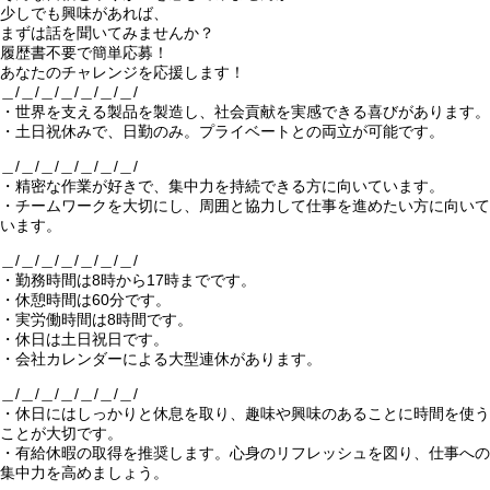
少しでも興味があれば、
まずは話を聞いてみませんか？
履歴書不要で簡単応募！
あなたのチャレンジを応援します！
＿/＿/＿/＿/＿/＿/＿/
・世界を支える製品を製造し、社会貢献を実感できる喜びがあります。
・土日祝休みで、日勤のみ。プライベートとの両立が可能です。
＿/＿/＿/＿/＿/＿/＿/
・精密な作業が好きで、集中力を持続できる方に向いています。
・チームワークを大切にし、周囲と協力して仕事を進めたい方に向いて
います。
＿/＿/＿/＿/＿/＿/＿/
・勤務時間は8時から17時までです。
・休憩時間は60分です。
・実労働時間は8時間です。
・休日は土日祝日です。
・会社カレンダーによる大型連休があります。
＿/＿/＿/＿/＿/＿/＿/
・休日にはしっかりと休息を取り、趣味や興味のあることに時間を使う
ことが大切です。
・有給休暇の取得を推奨します。心身のリフレッシュを図り、仕事への
集中力を高めましょう。