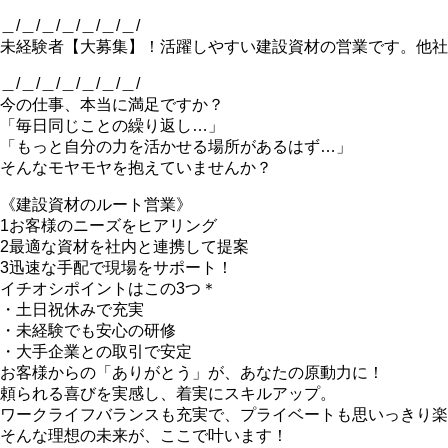
＿/＿/＿/＿/＿/＿/＿/
未経験者【大募集】！活躍しやすい建設資材の営業です。他社
＿/＿/＿/＿/＿/＿/＿/
今の仕事、本当に満足ですか？
「毎日同じことの繰り返し…」
「もっと自分の力を活かせる場所があるはず…」
そんなモヤモヤを抱えていませんか？
《建設資材のルート営業》
1お客様のニーズをヒアリング
2最適な資材を社内と連携して提案
3迅速な手配で現場をサポート！
イチオシポイントはこの3つ＊
・土日祝休みで充実
・未経験でも安心の研修
・大手企業との取引で安定
お客様からの「ありがとう」が、あなたの原動力に！
頼られる喜びを実感し、着実にスキルアップ。
ワークライフバランスも充実で、プライベートも思いっきり楽
そんな理想の未来が、ここで叶います！