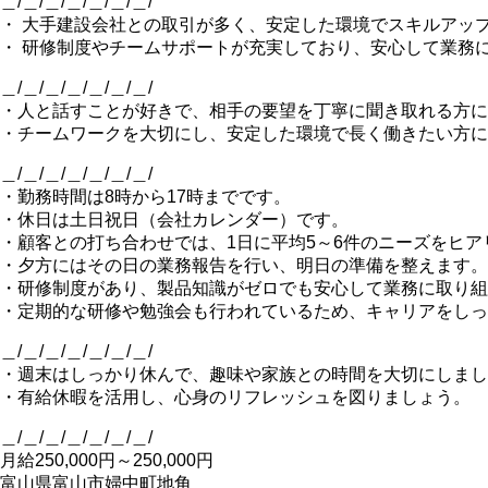
＿/＿/＿/＿/＿/＿/＿/
・ 大手建設会社との取引が多く、安定した環境でスキルアッ
・ 研修制度やチームサポートが充実しており、安心して業務
＿/＿/＿/＿/＿/＿/＿/
・人と話すことが好きで、相手の要望を丁寧に聞き取れる方に
・チームワークを大切にし、安定した環境で長く働きたい方に
＿/＿/＿/＿/＿/＿/＿/
・勤務時間は8時から17時までです。
・休日は土日祝日（会社カレンダー）です。
・顧客との打ち合わせでは、1日に平均5～6件のニーズをヒア
・夕方にはその日の業務報告を行い、明日の準備を整えます。
・研修制度があり、製品知識がゼロでも安心して業務に取り組
・定期的な研修や勉強会も行われているため、キャリアをしっ
＿/＿/＿/＿/＿/＿/＿/
・週末はしっかり休んで、趣味や家族との時間を大切にしまし
・有給休暇を活用し、心身のリフレッシュを図りましょう。
＿/＿/＿/＿/＿/＿/＿/
月給250,000円～250,000円
富山県富山市婦中町地角