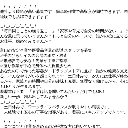
＿/＿/＿/＿/＿/＿/＿/
他社より時給が高い募集です！簡単軽作業で高収入が期待できます。未
経験でも活躍できますます！
＿/＿/＿/＿/＿/＿/＿/
「毎日同じことの繰り返し…」「家事や育児で自分の時間がない…」そ
んな風に思っていませんか？もっと自分のペースで、誰かの役に立てる
お仕事、始めてみませんか？
富山の安定企業で医薬品容器の製造スタッフを募集！
✅手のひらサイズの容器の組立・検査
✅未経験でも安心！先輩が丁寧に指導
✅座り作業が中心で身体への負担少なめ
あなたの手で作った容器が、ドラッグストアに並び、誰かの健康を支え
る…そんなやりがいを感じられます！土日休みで、夕方には仕事が終わ
るから、家族との時間や自分の趣味も充実。無理なく働けるから、心に
もゆとりが生まれます。
履歴書は不要！「まずは話を聞いてみたい」だけでもOK！
新しい一歩、踏み出してみませんか？
＿/＿/＿/＿/＿/＿/＿/
・土日休みで、ワークライフバランスが取りやすい環境です。
・未経験でも安心の丁寧な指導があり、着実にスキルアップできます。
＿/＿/＿/＿/＿/＿/＿/
・コツコツと作業を進めるのが得意な方に向いています。