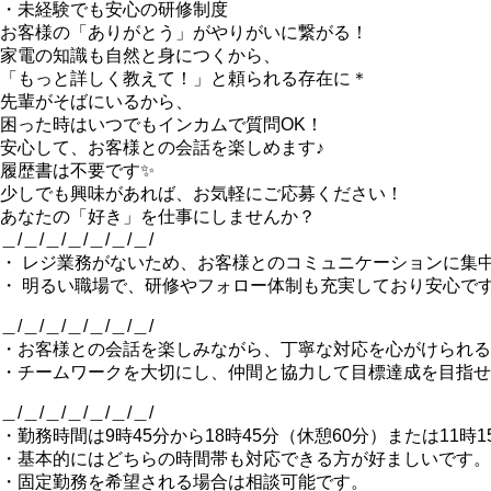
・未経験でも安心の研修制度
お客様の「ありがとう」がやりがいに繋がる！
家電の知識も自然と身につくから、
「もっと詳しく教えて！」と頼られる存在に＊
先輩がそばにいるから、
困った時はいつでもインカムで質問OK！
安心して、お客様との会話を楽しめます♪
履歴書は不要です✨
少しでも興味があれば、お気軽にご応募ください！
あなたの「好き」を仕事にしませんか？
＿/＿/＿/＿/＿/＿/＿/
・ レジ業務がないため、お客様とのコミュニケーションに集
・ 明るい職場で、研修やフォロー体制も充実しており安心で
＿/＿/＿/＿/＿/＿/＿/
・お客様との会話を楽しみながら、丁寧な対応を心がけられる
・チームワークを大切にし、仲間と協力して目標達成を目指せ
＿/＿/＿/＿/＿/＿/＿/
・勤務時間は9時45分から18時45分（休憩60分）または11時
・基本的にはどちらの時間帯も対応できる方が好ましいです。
・固定勤務を希望される場合は相談可能です。