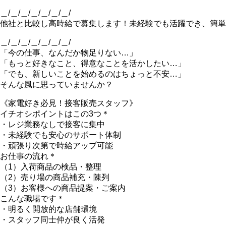
＿/＿/＿/＿/＿/＿/＿/
他社と比較し高時給で募集します！未経験でも活躍でき、簡単
＿/＿/＿/＿/＿/＿/＿/
「今の仕事、なんだか物足りない…」
「もっと好きなこと、得意なことを活かしたい…」
「でも、新しいことを始めるのはちょっと不安…」
そんな風に思っていませんか？
《家電好き必見！接客販売スタッフ》
イチオシポイントはこの3つ＊
・レジ業務なしで接客に集中
・未経験でも安心のサポート体制
・頑張り次第で時給アップ可能
お仕事の流れ＊
（1）入荷商品の検品・整理
（2）売り場の商品補充・陳列
（3）お客様への商品提案・ご案内
こんな職場です＊
・明るく開放的な店舗環境
・スタッフ同士仲が良く活発