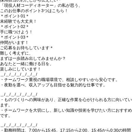
採用担当のわたしから伝えたい＊
「現役人材コーディネーター」の私が思う、
このお仕事のポイント3つはこちら！
＊ポイント01＊
未経験でも大丈夫！
＊ポイント02＊
手に職つけよう！
＊ポイント03＊
仲間がいます！
ご応募をお待ちしています＊
難しく考えずに、
まずは一歩踏み出してみませんか？
あなたと一緒に働ける日を、
楽しみにしています！
＿/＿/＿/＿/＿/＿/＿/
・チームワーク重視の職場環境で、相談しやすいから安心です。
・夜勤を選べ、収入アップも目指せる魅力的な仕事です。
＿/＿/＿/＿/＿/＿/＿/
・ものづくりへの興味があり、正確な作業を心がけられる方に向いてい
ます。
・チームワークを大切にし、新しい知識や技術を学びたい方におすすめ
です。
＿/＿/＿/＿/＿/＿/＿/
・勤務時間は、7:00から15:45、17:15から2:00、15:45から0:30の時間