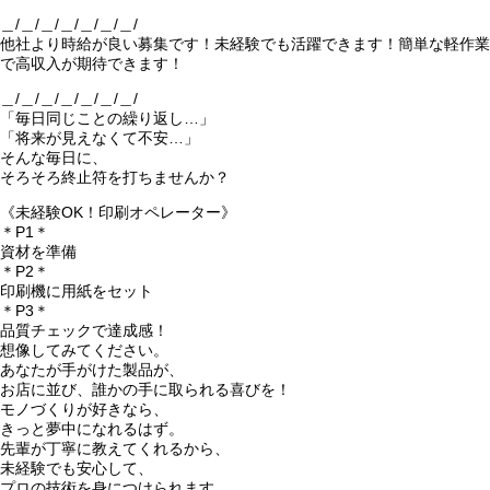
＿/＿/＿/＿/＿/＿/＿/
他社より時給が良い募集です！未経験でも活躍できます！簡単な軽作業
で高収入が期待できます！
＿/＿/＿/＿/＿/＿/＿/
「毎日同じことの繰り返し…」
「将来が見えなくて不安…」
そんな毎日に、
そろそろ終止符を打ちませんか？
《未経験OK！印刷オペレーター》
＊P1＊
資材を準備
＊P2＊
印刷機に用紙をセット
＊P3＊
品質チェックで達成感！
想像してみてください。
あなたが手がけた製品が、
お店に並び、誰かの手に取られる喜びを！
モノづくりが好きなら、
きっと夢中になれるはず。
先輩が丁寧に教えてくれるから、
未経験でも安心して、
プロの技術を身につけられます。