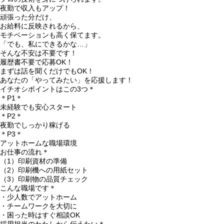
夜勤で収入もアップ！
頑張った分だけ、
お給料に反映されるから、
モチベーションも高く保てます。
「でも、私にできるかな…」
そんな不安は不要です！
履歴書不要で応募OK！
まずは話を聞くだけでもOK！
あなたの「やってみたい」を応援します！
イチオシポイントはこの3つ＊
＊P1＊
未経験でも安心スタート
＊P2＊
夜勤でしっかり稼げる
＊P3＊
アットホームな職場環境
お仕事の流れ＊
（1）印刷資材の準備
（2）印刷機への用紙セット
（3）印刷物の品質チェック
こんな職場です＊
・少人数でアットホーム
・チームワークを大切に
・困った時はすぐ相談OK