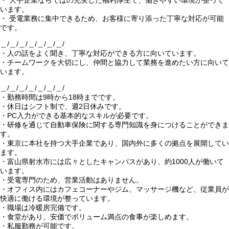
・ 大手企業ならではの充実した福利厚生で、働きやすい環境が整って
います。
・ 受電業務に集中できるため、お客様に寄り添った丁寧な対応が可能
です。
＿/＿/＿/＿/＿/＿/＿/
・人の話をよく聞き、丁寧な対応ができる方に向いています。
・チームワークを大切にし、仲間と協力して業務を進めたい方に向いて
います。
＿/＿/＿/＿/＿/＿/＿/
・勤務時間は9時から18時までです。
・休日はシフト制で、週2日休みです。
・PC入力ができる基本的なスキルが必要です。
・研修を通じて自動車保険に関する専門知識を身につけることができま
す。
・東京に本社を持つ大手企業であり、国内外に多くの拠点を展開してい
ます。
・富山県射水市には広々としたキャンパスがあり、約1000人が働いて
います。
・受電専門のため、営業活動はありません。
・オフィス内にはカフェコーナーやジム、マッサージ機など、従業員が
快適に働ける環境が整っています。
・職場は冷暖房完備です。
・食堂があり、安価でボリューム満点の食事が楽しめます。
・私服勤務が可能です。