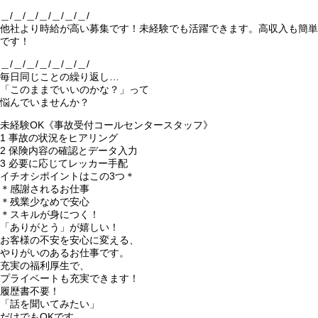
＿/＿/＿/＿/＿/＿/＿/
他社より時給が高い募集です！未経験でも活躍できます。高収入も簡単
です！
＿/＿/＿/＿/＿/＿/＿/
毎日同じことの繰り返し…
「このままでいいのかな？」って
悩んでいませんか？
未経験OK《事故受付コールセンタースタッフ》
1 事故の状況をヒアリング
2 保険内容の確認とデータ入力
3 必要に応じてレッカー手配
イチオシポイントはこの3つ＊
＊感謝されるお仕事
＊残業少なめで安心
＊スキルが身につく！
「ありがとう」が嬉しい！
お客様の不安を安心に変える、
やりがいのあるお仕事です。
充実の福利厚生で、
プライベートも充実できます！
履歴書不要！
「話を聞いてみたい」
だけでもOKです。