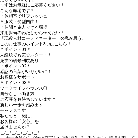
まずはお気軽にご応募ください！
こんな職場です＊
＊休憩室でリフレッシュ
＊服装・髪型自由！
＊仲間と協力できる環境
採用担当のわたしから伝えたい＊
「現役人材コーディネーター」の私が思う、
このお仕事のポイント3つはこちら！
＊ポイント01＊
未経験でも安心スタート！
充実の研修制度あり
＊ポイント02＊
感謝の言葉がやりがいに！
お客様をサポート
＊ポイント03＊
ワークライフバランス◎
自分らしい働き方
ご応募をお待ちしています＊
新しい一歩を踏み出す
チャンスです！
私たちと一緒に、
お客様の「安心」を
届けませんか？
＿/＿/＿/＿/＿/＿/＿/