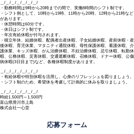
＿/＿/＿/＿/＿/＿/＿/
・勤務時間は9時から20時までの間で、実働8時間のシフト制です。
・シフト例として、10時から19時、11時から20時、12時から21時など
があります。
・休憩時間は60分です。
・休日はシフト制です。
・年次有給休暇が付与されます。
・積立年休、結婚休暇、配偶者出産休暇、子女結婚休暇、産前休暇・産
後休暇、育児休業、マタニティ通院休暇、母性保護休暇、看護休暇、介
護休業、キッズ休暇、がん治療休暇、不妊治療休暇、忌引休暇、転勤休
暇、公務休暇、災害休暇、交通遮断休暇、召喚休暇、ドナー休暇、公傷
病休暇(3日目まで)など、各種休暇制度があります。
＿/＿/＿/＿/＿/＿/＿/
・有給休暇や特別休暇を活用し、心身のリフレッシュを図りましょう。
・シフト制のため、希望休を考慮して計画的に休みを取りましょう。
＿/＿/＿/＿/＿/＿/＿/
時給1,500円～1,500円
富山県滑川市上島
株式会社一心堂
応募フォーム