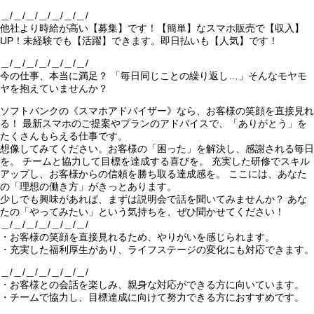
＿/＿/＿/＿/＿/＿/＿/
他社より時給が高い【募集】です！【簡単】なスマホ販売で【収入】
UP！未経験でも【活躍】できます。即日払いも【人気】です！
＿/＿/＿/＿/＿/＿/＿/
今の仕事、本当に満足？ 「毎日同じことの繰り返し…」そんなモヤモ
ヤを抱えていませんか？
ソフトバンクの《スマホアドバイザー》なら、お客様の笑顔を直接見れ
る！ 最新スマホのご提案やプランのアドバイスで、「ありがとう」を
たくさんもらえる仕事です。
想像してみてください。お客様の「困った」を解決し、感謝される毎日
を。 チームと協力して目標を達成する喜びを。 充実した研修でスキル
アップし、お客様からの信頼を勝ち取る達成感を。 ここには、あなた
の「理想の働き方」がきっとあります。
少しでも興味があれば、まずは説明会で話を聞いてみませんか？ あな
たの「やってみたい」という気持ちを、ぜひ聞かせてください！
＿/＿/＿/＿/＿/＿/＿/
・お客様の笑顔を直接見れるため、やりがいを感じられます。
・充実した福利厚生があり、ライフステージの変化にも対応できます。
＿/＿/＿/＿/＿/＿/＿/
・お客様との会話を楽しみ、親身な対応ができる方に向いています。
・チームで協力し、目標達成に向けて努力できる方におすすめです。