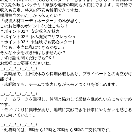
で長期休暇もバッチリ！家族や趣味の時間も大切にできます。高時給で
収入も安定、将来の不安も解消できますね。
採用担当のわたしから伝えたい＊
「現役人材コーディネーター」の私が思う、
このお仕事のポイント3つはこちら！
＊ポイント01＊ 安定収入が魅力
＊ポイント02＊ 休み充実でリフレッシュ
＊ポイント03＊ 未経験でも安心スタート
「でも、本当に私にできるかな…」
そんな不安を吹き飛ばしませんか？
まずは話を聞くだけでもOK！
お気軽にご応募くださいね。
＿/＿/＿/＿/＿/＿/＿/
・高時給で、土日祝休みや長期休暇もあり、プライベートとの両立が可
能です。
・未経験でも、チームで協力しながらモノづくりを楽しめます。
＿/＿/＿/＿/＿/＿/＿/
・チームワークを重視し、仲間と協力して業務を進めたい方におすすめ
です。
・モノづくりに興味があり、地域に貢献できる仕事にやりがいを感じる
方に向いています。
＿/＿/＿/＿/＿/＿/＿/
・勤務時間は、8時から17時と20時から8時の二交代制です。