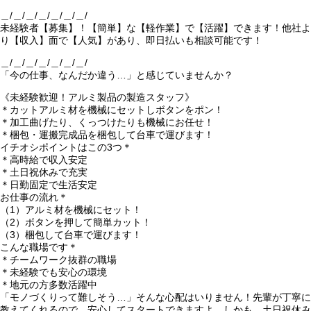
＿/＿/＿/＿/＿/＿/＿/
未経験者【募集】！【簡単】な【軽作業】で【活躍】できます！他社よ
り【収入】面で【人気】があり、即日払いも相談可能です！
＿/＿/＿/＿/＿/＿/＿/
「今の仕事、なんだか違う…」と感じていませんか？
《未経験歓迎！アルミ製品の製造スタッフ》
＊カットアルミ材を機械にセットしボタンをポン！
＊加工曲げたり、くっつけたりも機械にお任せ！
＊梱包・運搬完成品を梱包して台車で運びます！
イチオシポイントはこの3つ＊
＊高時給で収入安定
＊土日祝休みで充実
＊日勤固定で生活安定
お仕事の流れ＊
（1）アルミ材を機械にセット！
（2）ボタンを押して簡単カット！
（3）梱包して台車で運びます！
こんな職場です＊
＊チームワーク抜群の職場
＊未経験でも安心の環境
＊地元の方多数活躍中
「モノづくりって難しそう…」そんな心配はいりません！先輩が丁寧に
教えてくれるので、安心してスタートできますよ。しかも、土日祝休み