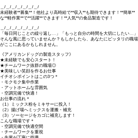
＿/＿/＿/＿/＿/＿/＿/
未経験者**募集**！他社より高時給で**収入**も期待できます！**簡単**
な**軽作業**で**活躍**できます！**人気**の食品製造です！
＿/＿/＿/＿/＿/＿/＿/
「毎日同じことの繰り返し…」「もっと自分の時間を大切にしたい…」
そんな風に思っていませんか？もしかしたら、あなたにピッタリの職場
がここにあるかもしれません。
《アメリカンドッグの製造スタッフ》
★未経験でも安心スタート！
★チームワーク抜群の職場◎
★美味しい笑顔を作るお仕事
イチオシポイントはこの3つ＊
・モクモク集中作業
・アットホームな雰囲気
・空調完備で快適！
お仕事の流れ＊
（1）ミックス粉をミキサーに投入！
（2）揚げ場へミックスを運搬・補充
（3）ソーセージをカゴに補充します！
こんな職場です＊
・空調完備で快適空間
・チームワークを重視
・先輩が丁寧に指導