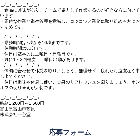
＿/＿/＿/＿/＿/＿/＿/
・食品に興味があり、チームで協力して作業するのが好きな方に向いて
います。
・正確な作業と衛生管理を意識し、コツコツと業務に取り組める方にお
すすめです。
＿/＿/＿/＿/＿/＿/＿/
・勤務時間は7時から16時までです。
・休憩時間は60分です。
・休日は基本的に土曜日・日曜日です。
・月に1～2回程度、土曜日出勤があります。
＿/＿/＿/＿/＿/＿/＿/
・体調に合わせて休憩を取りましょう。無理せず、疲れたら遠慮なく申
し出てください。
・休日は趣味や休息に使い、心身のリフレッシュを図りましょう。オン
オフの切り替えが大切です。
＿/＿/＿/＿/＿/＿/＿/
時給1,200円～1,500円
富山県富山市萩原
株式会社一心堂
応募フォーム