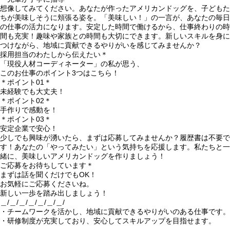
想像してみてください。あなたが作ったアメリカンドッグを、子どもた
ちが美味しそうに頬張る姿を。「美味しい！」の一言が、あなたの毎日
の仕事の活力になります。安定した時間で働けるから、仕事終わりの時
間も充実！趣味や家族との時間も大切にできます。新しいスキルを身に
つけながら、地域に貢献できるやりがいを感じてみませんか？
採用担当のわたしから伝えたい＊
「現役人材コーディネーター」の私が思う、
このお仕事のポイント3つはこちら！
＊ポイント01＊
未経験でも大丈夫！
＊ポイント02＊
手作りで感動を！
＊ポイント03＊
安定企業で安心！
少しでも興味が湧いたら、まずは応募してみませんか？履歴書は不要で
す！あなたの「やってみたい」という気持ちを応援します。私たちと一
緒に、美味しいアメリカンドッグを作りましょう！
ご応募をお待ちしています＊
まずは話を聞くだけでもOK！
お気軽にご応募くださいね。
新しい一歩を踏み出しましょう！
＿/＿/＿/＿/＿/＿/＿/
・チームワークを活かし、地域に貢献できるやりがいのある仕事です。
・研修制度が充実しており、安心してスキルアップを目指せます。