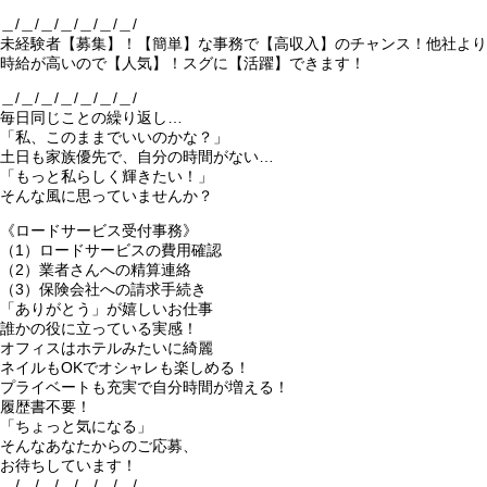
＿/＿/＿/＿/＿/＿/＿/
未経験者【募集】！【簡単】な事務で【高収入】のチャンス！他社より
時給が高いので【人気】！スグに【活躍】できます！
＿/＿/＿/＿/＿/＿/＿/
毎日同じことの繰り返し…
「私、このままでいいのかな？」
土日も家族優先で、自分の時間がない…
「もっと私らしく輝きたい！」
そんな風に思っていませんか？
《ロードサービス受付事務》
（1）ロードサービスの費用確認
（2）業者さんへの精算連絡
（3）保険会社への請求手続き
「ありがとう」が嬉しいお仕事
誰かの役に立っている実感！
オフィスはホテルみたいに綺麗
ネイルもOKでオシャレも楽しめる！
プライベートも充実で自分時間が増える！
履歴書不要！
「ちょっと気になる」
そんなあなたからのご応募、
お待ちしています！
＿/＿/＿/＿/＿/＿/＿/