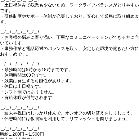
・土日祝休みで残業も少ないため、ワークライフバランスがとりやすい
です。
・研修制度やサポート体制が充実しており、安心して業務に取り組めま
す。
＿/＿/＿/＿/＿/＿/＿/
・お客様の悩みに寄り添い、丁寧なコミュニケーションができる方に向
いています。
・事務作業と電話応対のバランスを取り、安定した環境で働きたい方に
おすすめです。
＿/＿/＿/＿/＿/＿/＿/
・勤務時間は9時から18時までです。
・休憩時間は60分です。
・残業は発生する可能性があります。
・休日は土日祝です。
・シフト制ではありません。
・有給休暇が付与されます。
＿/＿/＿/＿/＿/＿/＿/
・週末や祝日はしっかり休んで、オンオフの切り替えをしましょう。
・休憩時間には仮眠室を利用して、リフレッシュを図りましょう。
＿/＿/＿/＿/＿/＿/＿/
時給1,200円～1,500円