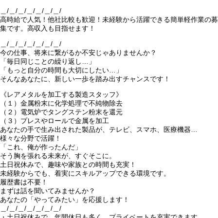
＿/＿/＿/＿/＿/＿/＿/
高時給で人気！他社比較も歓迎！未経験から活躍できる簡単軽作業の募
集です。高収入も目指せます！
＿/＿/＿/＿/＿/＿/＿/
今の仕事、将来に繋がるか不安じゃありませんか？
「毎日同じことの繰り返し…」
「もっと自分の時間も大切にしたい…」
そんなあなたに、新しい一歩を踏み出すチャンスです！
《レアメタルを加工する製造スタッフ》
（１）金属粉末に化学処理で不純物除去
（２）電気炉でタングステン粉末を還元
（３）プレスやロールで金属を加工
あなたの手で生み出された製品が、テレビ、スマホ、医療機器…
様々な分野で活躍！
「これ、俺が作ったんだ」
そう胸を張れる未来が、すぐそこに。
土日祝休みで、趣味や家族との時間も充実！
未経験からでも、着実にスキルアップできる環境です。
履歴書は不要！
まずは話を聞いてみませんか？
あなたの「やってみたい」を応援します！
＿/＿/＿/＿/＿/＿/＿/
・土日祝休みで、年間休日も多く、プライベートを充実できます。