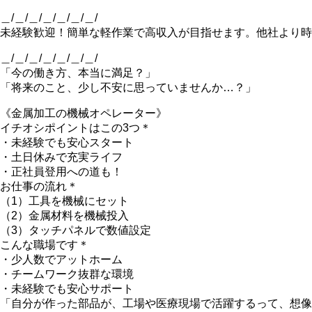
＿/＿/＿/＿/＿/＿/＿/
未経験歓迎！簡単な軽作業で高収入が目指せます。他社より時
＿/＿/＿/＿/＿/＿/＿/
「今の働き方、本当に満足？」
「将来のこと、少し不安に思っていませんか…？」
《金属加工の機械オペレーター》
イチオシポイントはこの3つ＊
・未経験でも安心スタート
・土日休みで充実ライフ
・正社員登用への道も！
お仕事の流れ＊
（1）工具を機械にセット
（2）金属材料を機械投入
（3）タッチパネルで数値設定
こんな職場です＊
・少人数でアットホーム
・チームワーク抜群な環境
・未経験でも安心サポート
「自分が作った部品が、工場や医療現場で活躍するって、想像