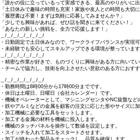
「誰かの役に立っているって実感できる、最高のやりがいに出
「土日休みで趣味の時間も充実！家族や友人との時間も大切に
「履歴書は不要！まずは気軽に応募してみませんか？」
「少しでも興味があれば、ぜひ話を聞きに来てください！」
「あなたの新しい挑戦を、全力で応援します！」
＿/＿/＿/＿/＿/＿/＿/
・日勤固定で土日休みなので、ワークライフバランスが実現可
・未経験でも安心してスキルアップできる環境が整っています
＿/＿/＿/＿/＿/＿/＿/
・精密な作業が好きで、ものづくりに興味がある方に向いてい
・チームで協力し、技術を向上させたい意欲のある方におすす
＿/＿/＿/＿/＿/＿/＿/
・勤務時間は8時00分から17時00分までです。
・休日は土曜日、日曜日（会社カレンダー）です。
・機械オペレーターとして、マシニングセンタやNC旋盤など
・鉄やアルミなどの金属を顧客の注文に応じた形やサイズに加
・加工機械に必要な工具をセットします。
・加工する金属の材料を機械に投入します。
・機械のタッチパネルを操作して数値を設定します。
・スイッチを入れて加工をスタートさせます。
・加工が終わった製品をチェックし、品質を確保します。