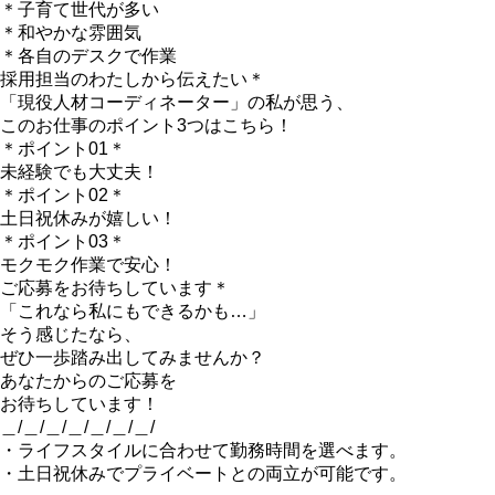
＊子育て世代が多い
＊和やかな雰囲気
＊各自のデスクで作業
採用担当のわたしから伝えたい＊
「現役人材コーディネーター」の私が思う、
このお仕事のポイント3つはこちら！
＊ポイント01＊
未経験でも大丈夫！
＊ポイント02＊
土日祝休みが嬉しい！
＊ポイント03＊
モクモク作業で安心！
ご応募をお待ちしています＊
「これなら私にもできるかも…」
そう感じたなら、
ぜひ一歩踏み出してみませんか？
あなたからのご応募を
お待ちしています！
＿/＿/＿/＿/＿/＿/＿/
・ライフスタイルに合わせて勤務時間を選べます。
・土日祝休みでプライベートとの両立が可能です。