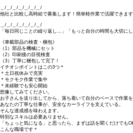
＿/＿/＿/＿/＿/＿/＿/
他社と比較し高時給で募集します！簡単軽作業で活躍できます
＿/＿/＿/＿/＿/＿/＿/
「毎日同じことの繰り返し…」「もっと自分の時間も大切にし
《車載部品の検査・梱包》
（1）部品を機械にセット
（2）印刷後の目視検査
（3）丁寧に梱包して完了！
イチオシポイントはこの3つ＊
＊土日祝休みで充実
＊モクモク作業で集中
＊未経験でも安心開始
想像してみてください。
お子さんを送り出してから、落ち着いて自分のペースで作業を
あなたの丁寧な仕事が、安全なカーライフを支えている。
そんな達成感を味わえます。
特別なスキルは必要ありません。
「ちょっと気になる」と思ったら、まずは話を聞くだけでもO
こんな職場です＊