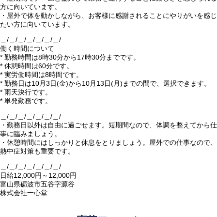
方に向いています。
・屋外で体を動かしながら、お客様に感謝されることにやりがいを感じ
たい方に向いています。
＿/＿/＿/＿/＿/＿/＿/
働く時間について
* 勤務時間は8時30分から17時30分までです。
* 休憩時間は60分です。
* 実労働時間は8時間です。
* 勤務日は10月3日(金)から10月13日(月)までの間で、選択できます。
* 雨天決行です。
* 単発勤務です。
＿/＿/＿/＿/＿/＿/＿/
・勤務日以外は自由に過ごせます。短期間なので、体調を整えてから仕
事に臨みましょう。
・休憩時間にはしっかりと休息をとりましょう。屋外での仕事なので、
熱中症対策も重要です。
＿/＿/＿/＿/＿/＿/＿/
日給12,000円～12,000円
富山県砺波市五谷字源谷
株式会社一心堂