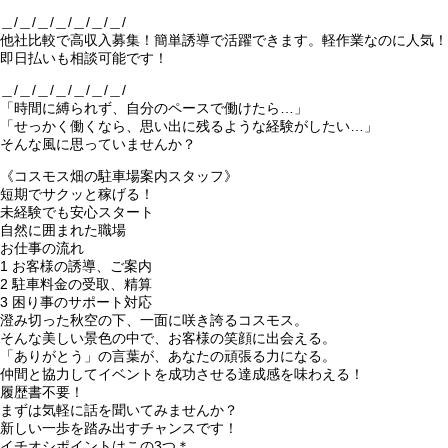
＿/＿/＿/＿/＿/＿/＿/
他社比較で高収入募集！簡単誘導で活躍できます。軽作業なのに人気！
即日払いも相談可能です！
＿/＿/＿/＿/＿/＿/＿/
「時間に縛られず、自分のペースで働けたら…」
「せっかく働くなら、思い出に残るような経験がしたい…」
そんな風に思っていませんか？
《コスモス畑の駐車場案内スタッフ》
短期でサクッと稼げる！
未経験でも安心スタート
自然に囲まれた職場
お仕事の流れ
1 お客様の誘導、ご案内
2 駐車料金の受取、精算
3 困り事のサポート対応
澄み切った秋空の下、一面に咲き誇るコスモス。
そんな美しい景色の中で、お客様の笑顔に出会える。
「ありがとう」の言葉が、あなたの頑張る力になる。
仲間と協力してイベントを成功させる達成感を味わえる！
履歴書不要！
まずは気軽に話を聞いてみませんか？
新しい一歩を踏み出すチャンスです！
イチオシポイントはこの3つ＊