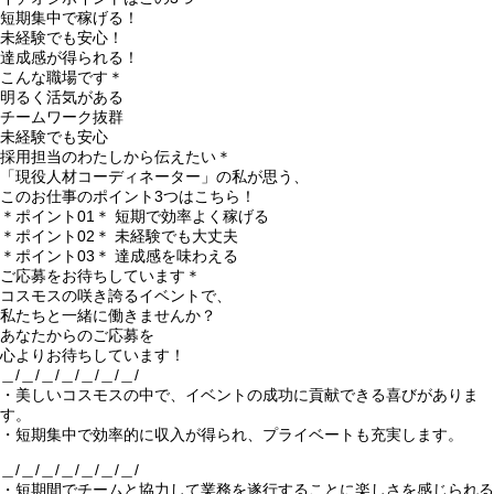
短期集中で稼げる！
未経験でも安心！
達成感が得られる！
こんな職場です＊
明るく活気がある
チームワーク抜群
未経験でも安心
採用担当のわたしから伝えたい＊
「現役人材コーディネーター」の私が思う、
このお仕事のポイント3つはこちら！
＊ポイント01＊ 短期で効率よく稼げる
＊ポイント02＊ 未経験でも大丈夫
＊ポイント03＊ 達成感を味わえる
ご応募をお待ちしています＊
コスモスの咲き誇るイベントで、
私たちと一緒に働きませんか？
あなたからのご応募を
心よりお待ちしています！
＿/＿/＿/＿/＿/＿/＿/
・美しいコスモスの中で、イベントの成功に貢献できる喜びがありま
す。
・短期集中で効率的に収入が得られ、プライベートも充実します。
＿/＿/＿/＿/＿/＿/＿/
・短期間でチームと協力して業務を遂行することに楽しさを感じられる