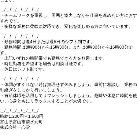
します。
＿/＿/＿/＿/＿/＿/＿/
・チームワークを重視し、周囲と協力しながら仕事を進めたい方におす
すめです。
・多様な業務に柔軟に対応でき、変化を楽しめる方に向いています。
＿/＿/＿/＿/＿/＿/＿/
・勤務時間は週4日または週5日のシフト制です。
・勤務時間は8時00分から15時30分、または8時30分から16時00分で
す。
・上記いずれの時間帯でも勤務できる方を歓迎します。
・時短勤務を希望する場合は相談可能です。
・休日はシフト制です。
＿/＿/＿/＿/＿/＿/＿/
・体調がすぐれない時は無理せず休みましょう。事前に相談し、業務の
引継ぎをしっかり行いましょう。
・有給休暇を活用してリフレッシュしましょう。趣味や休息に時間を使
い、心身ともにリラックスすることが大切です。
＿/＿/＿/＿/＿/＿/＿/
時給1,200円～1,500円
富山県富山市清水元町
株式会社一心堂