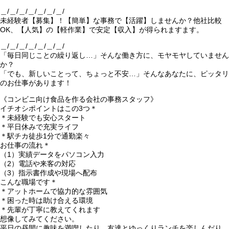
＿/＿/＿/＿/＿/＿/＿/
未経験者【募集】！【簡単】な事務で【活躍】しませんか？他社比較
OK、【人気】の【軽作業】で安定【収入】が得られますます。
＿/＿/＿/＿/＿/＿/＿/
「毎日同じことの繰り返し…」そんな働き方に、モヤモヤしていません
か？
「でも、新しいことって、ちょっと不安…」そんなあなたに、ピッタリ
のお仕事があります！
《コンビニ向け食品を作る会社の事務スタッフ》
イチオシポイントはこの3つ＊
＊未経験でも安心スタート
＊平日休みで充実ライフ
＊駅チカ徒歩1分で通勤楽々
お仕事の流れ＊
（1）実績データをパソコン入力
（2）電話や来客の対応
（3）指示書作成や現場へ配布
こんな職場です＊
＊アットホームで協力的な雰囲気
＊困った時は助け合える環境
＊先輩が丁寧に教えてくれます
想像してみてください。
平日の昼間に趣味を満喫したり、友達とゆっくりランチを楽しんだり。