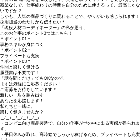
残業なしで、仕事終わりの時間を自分のために使えるって、最高じゃな
いですか？
しかも、人気の商品づくりに関わることで、やりがいも感じられます！
採用担当のわたしから伝えたい＊
「現役人材コーディネーター」の私が思う、
このお仕事のポイント3つはこちら！
＊ポイント01＊
事務スキルが身につく
＊ポイント02＊
プライベートも充実
＊ポイント03＊
仲間と楽しく働ける
履歴書は不要です！
「話を聞くだけ」でもOKなので、
まずは気軽にご応募ください！
ご応募をお待ちしています＊
新しい一歩を踏み出す
あなたを応援します！
私たちと一緒に、
楽しく働きませんか？
＿/＿/＿/＿/＿/＿/＿/
・コンビニ向け商品製造で、自分の仕事が世の中に出る実感が得られま
す。
・平日休みが取れ、高時給でしっかり稼げるため、プライベートも充実