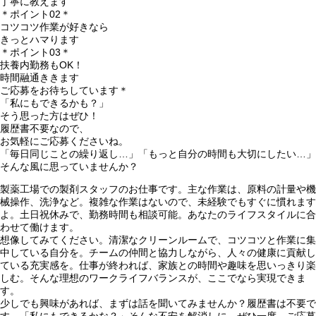
丁寧に教えます
＊ポイント02＊
コツコツ作業が好きなら
きっとハマります
＊ポイント03＊
扶養内勤務もOK！
時間融通ききます
ご応募をお待ちしています＊
「私にもできるかも？」
そう思った方はぜひ！
履歴書不要なので、
お気軽にご応募くださいね。
「毎日同じことの繰り返し…」「もっと自分の時間も大切にしたい…」
そんな風に思っていませんか？
製薬工場での製剤スタッフのお仕事です。主な作業は、原料の計量や機
械操作、洗浄など。複雑な作業はないので、未経験でもすぐに慣れます
よ。土日祝休みで、勤務時間も相談可能。あなたのライフスタイルに合
わせて働けます。
想像してみてください。清潔なクリーンルームで、コツコツと作業に集
中している自分を。チームの仲間と協力しながら、人々の健康に貢献し
ている充実感を。仕事が終われば、家族との時間や趣味を思いっきり楽
しむ。そんな理想のワークライフバランスが、ここでなら実現できま
す。
少しでも興味があれば、まずは話を聞いてみませんか？履歴書は不要で