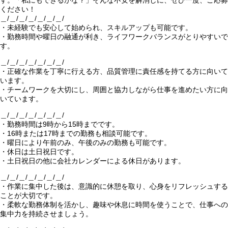
す。「私にもできるかな？」そんな不安を解消しに、ぜひ一度、ご応募
ください！
＿/＿/＿/＿/＿/＿/＿/
・未経験でも安心して始められ、スキルアップも可能です。
・勤務時間や曜日の融通が利き、ライフワークバランスがとりやすいで
す。
＿/＿/＿/＿/＿/＿/＿/
・正確な作業を丁寧に行える方、品質管理に責任感を持てる方に向いて
います。
・チームワークを大切にし、周囲と協力しながら仕事を進めたい方に向
いています。
＿/＿/＿/＿/＿/＿/＿/
・勤務時間は9時から15時までです。
・16時または17時までの勤務も相談可能です。
・曜日により午前のみ、午後のみの勤務も可能です。
・休日は土日祝日です。
・土日祝日の他に会社カレンダーによる休日があります。
＿/＿/＿/＿/＿/＿/＿/
・作業に集中した後は、意識的に休憩を取り、心身をリフレッシュする
ことが大切です。
・柔軟な勤務体制を活かし、趣味や休息に時間を使うことで、仕事への
集中力を持続させましょう。