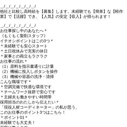
＿/＿/＿/＿/＿/＿/＿/
他社と比較し高時給を【募集】します。未経験でも【簡単】な【軽作
業】で【活躍】でき、【人気】の安定【収入】が得られます！
＿/＿/＿/＿/＿/＿/＿/
お仕事探し中のあなたへ＊
《もくもく製剤スタッフ》
イチオシポイントはこの3つ＊
＊未経験でも安心スタート
＊土日祝休みで充実の休日
＊家事との両立もラクラク
お仕事の流れ＊
（1）原料を指示書通りに計量
（2）機械に投入しボタンを操作
（3）機械や容器の洗浄・清掃
こんな職場です＊
＊空調完備で快適な環境です
＊チームワーク抜群で安心です
＊主婦夫も働きやすい時間帯
採用担当のわたしから伝えたい＊
「現役人材コーディネーター」の私が思う、
このお仕事のポイント3つはこちら！
＊ポイント01＊
未経験でも大丈夫！