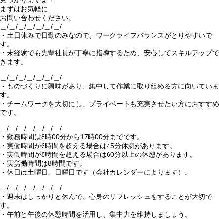
見つかりますよ！
まずはお気軽に
お問い合わせください。
＿/＿/＿/＿/＿/＿/＿/
・土日休みで日勤のみなので、ワークライフバランスがとりやすいで
す。
・未経験でも先輩社員が丁寧に指導するため、安心してスキルアップで
きます。
＿/＿/＿/＿/＿/＿/＿/
・ものづくりに興味があり、集中して作業に取り組める方に向いていま
す。
・チームワークを大切にし、プライベートも充実させたい方におすすめ
です。
＿/＿/＿/＿/＿/＿/＿/
・勤務時間は8時00分から17時00分までです。
・実働時間が6時間を超える場合は45分休憩があります。
・実働時間が8時間を超える場合は60分以上の休憩があります。
・実労働時間は8時間です。
・休日は土曜日、日曜日です（会社カレンダーによります）。
＿/＿/＿/＿/＿/＿/＿/
・週末はしっかりと休んで、心身のリフレッシュをすることが大切で
す。
・午前と午後の休憩時間を活用し、集中力を維持しましょう。