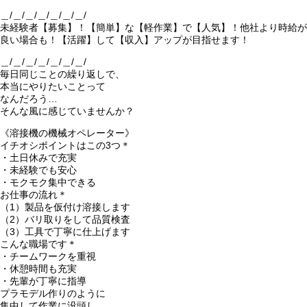
＿/＿/＿/＿/＿/＿/＿/
未経験者【募集】！【簡単】な【軽作業】で【人気】！他社より時給が
良い場合も！【活躍】して【収入】アップが目指せます！
＿/＿/＿/＿/＿/＿/＿/
毎日同じことの繰り返しで、
本当にやりたいことって
なんだろう…
そんな風に感じていませんか？
《溶接機の機械オペレーター》
イチオシポイントはこの3つ＊
・土日休みで充実
・未経験でも安心
・モクモク集中できる
お仕事の流れ＊
（1）製品を仮付け溶接します
（2）バリ取りをして品質検査
（3）工具で丁寧に仕上げます
こんな職場です＊
・チームワークを重視
・休憩時間も充実
・先輩が丁寧に指導
プラモデル作りのように
集中して作業に没頭し、