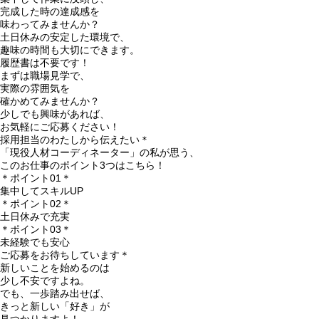
完成した時の達成感を
味わってみませんか？
土日休みの安定した環境で、
趣味の時間も大切にできます。
履歴書は不要です！
まずは職場見学で、
実際の雰囲気を
確かめてみませんか？
少しでも興味があれば、
お気軽にご応募ください！
採用担当のわたしから伝えたい＊
「現役人材コーディネーター」の私が思う、
このお仕事のポイント3つはこちら！
＊ポイント01＊
集中してスキルUP
＊ポイント02＊
土日休みで充実
＊ポイント03＊
未経験でも安心
ご応募をお待ちしています＊
新しいことを始めるのは
少し不安ですよね。
でも、一歩踏み出せば、
きっと新しい「好き」が