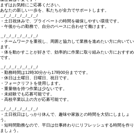
まずはお気軽にご応募ください。
あなたの新しい一歩を、私たちが全力でサポートします。
＿/＿/＿/＿/＿/＿/＿/
・土日祝休みで、プライベートの時間を確保しやすい環境です。
・午後からの勤務で、自分のペースに合わせて働けます。
＿/＿/＿/＿/＿/＿/＿/
・チームワークを重視し、周囲と協力して業務を進めたい方に向いてい
ます。
・体を動かすことが好きで、効率的に作業に取り組みたい方におすすめ
です。
＿/＿/＿/＿/＿/＿/＿/
・勤務時間は12時30分から17時00分までです。
・休日は土曜日、日曜日、祝日です。
・フォークリフトを使用します。
・重量物を持つ作業は少ないです。
・未経験でも応募可能です。
・高校卒業以上の方が応募可能です。
＿/＿/＿/＿/＿/＿/＿/
・土日祝日はしっかり休んで、趣味や家族との時間を大切にしましょ
う。
・短時間勤務なので、平日は仕事終わりにリフレッシュする時間を作り
ましょう。