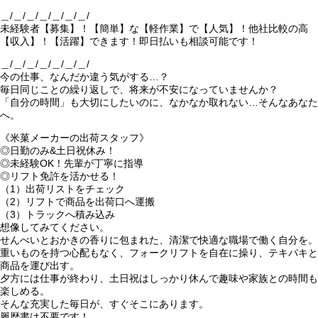
＿/＿/＿/＿/＿/＿/＿/
未経験者【募集】！【簡単】な【軽作業】で【人気】！他社比較の高
【収入】！【活躍】できます！即日払いも相談可能です！
＿/＿/＿/＿/＿/＿/＿/
今の仕事、なんだか違う気がする…？
毎日同じことの繰り返しで、将来が不安になっていませんか？
「自分の時間」も大切にしたいのに、なかなか取れない…そんなあなた
へ。
《米菓メーカーの出荷スタッフ》
◎日勤のみ&土日祝休み！
◎未経験OK！先輩が丁寧に指導
◎リフト免許を活かせる！
（1）出荷リストをチェック
（2）リフトで商品を出荷口へ運搬
（3）トラックへ積み込み
想像してみてください。
せんべいとおかきの香りに包まれた、清潔で快適な職場で働く自分を。
重いものを持つ心配もなく、フォークリフトを自在に操り、テキパキと
商品を運び出す。
夕方には仕事が終わり、土日祝はしっかり休んで趣味や家族との時間も
楽しめる。
そんな充実した毎日が、すぐそこにあります。
履歴書は不要です！