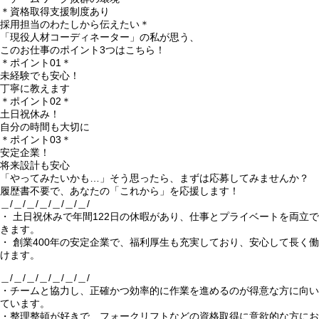
＊資格取得支援制度あり
採用担当のわたしから伝えたい＊
「現役人材コーディネーター」の私が思う、
このお仕事のポイント3つはこちら！
＊ポイント01＊
未経験でも安心！
丁寧に教えます
＊ポイント02＊
土日祝休み！
自分の時間も大切に
＊ポイント03＊
安定企業！
将来設計も安心
「やってみたいかも…」そう思ったら、まずは応募してみませんか？
履歴書不要で、あなたの「これから」を応援します！
＿/＿/＿/＿/＿/＿/＿/
・ 土日祝休みで年間122日の休暇があり、仕事とプライベートを両立で
きます。
・ 創業400年の安定企業で、福利厚生も充実しており、安心して長く働
けます。
＿/＿/＿/＿/＿/＿/＿/
・チームと協力し、正確かつ効率的に作業を進めるのが得意な方に向い
ています。
・整理整頓が好きで、フォークリフトなどの資格取得に意欲的な方にお