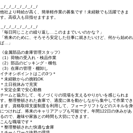
＿/＿/＿/＿/＿/＿/＿/
他社より時給が高く、簡単軽作業の募集です！未経験でも活躍できま
す。高収入も目指せますます。
＿/＿/＿/＿/＿/＿/＿/
「毎日同じことの繰り返し…このままでいいのかな？」
「将来のために、そろそろ安定した仕事に就きたいけど、何から始めれ
ば…」
《金属部品の倉庫管理スタッフ》
（1）荷物の受入れ・検品作業
（2）部品のピッキング・梱包
（3）在庫の管理・棚卸し
イチオシポイントはこの3つ＊
＊未経験からの挑戦OK
＊土日祝休みで充実
＊安定企業で安心勤務
チームと協力して、モノづくりの現場を支えるやりがいを感じられま
す。整理整頓された倉庫で、適度に体を動かしながら集中して作業でき
ます。資格取得支援制度を利用して、フォークリフトなどのスキルを身
につければ、将来のキャリアアップも可能です。年間122日の休みがあ
るので、趣味や家族との時間も大切にできます。
こんな職場です＊
＊整理整頓された快適な倉庫
＊チームワーク抜群の環境