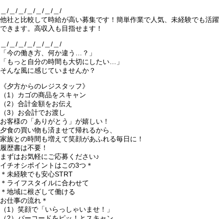
＿/＿/＿/＿/＿/＿/＿/
他社と比較して時給が高い募集です！簡単作業で人気、未経験でも活躍
できます。高収入も目指せます！
＿/＿/＿/＿/＿/＿/＿/
「今の働き方、何か違う…？」
「もっと自分の時間も大切にしたい…」
そんな風に感じていませんか？
《夕方からのレジスタッフ》
（1）カゴの商品をスキャン
（2）合計金額をお伝え
（3）お会計でお渡し
お客様の「ありがとう」が嬉しい！
夕食の買い物も済ませて帰れるから、
家族との時間も増えて笑顔があふれる毎日に！
履歴書は不要！
まずはお気軽にご応募ください♪
イチオシポイントはこの3つ＊
＊未経験でも安心STRT
＊ライフスタイルに合わせて
＊地域に根ざして働ける
お仕事の流れ＊
（1）笑顔で「いらっしゃいませ！」
（2）バーコードをピッ！とスキャン