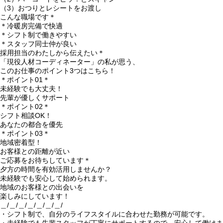
（3）おつりとレシートをお渡し
こんな職場です＊
＊冷暖房完備で快適
＊シフト制で働きやすい
＊スタッフ同士仲が良い
採用担当のわたしから伝えたい＊
「現役人材コーディネーター」の私が思う、
このお仕事のポイント3つはこちら！
＊ポイント01＊
未経験でも大丈夫！
先輩が優しくサポート
＊ポイント02＊
シフト相談OK！
あなたの都合を優先
＊ポイント03＊
地域密着型！
お客様との距離が近い
ご応募をお待ちしています＊
夕方の時間を有効活用しませんか？
未経験でも安心して始められます。
地域のお客様との出会いを
楽しみにしています！
＿/＿/＿/＿/＿/＿/＿/
・シフト制で、自分のライフスタイルに合わせた勤務が可能です。