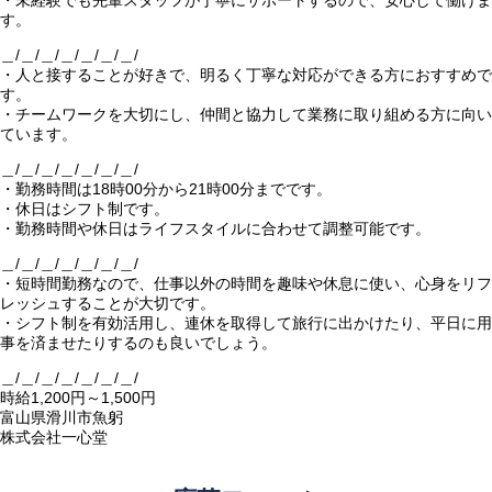
・未経験でも先輩スタッフが丁寧にサポートするので、安心して働けま
す。
＿/＿/＿/＿/＿/＿/＿/
・人と接することが好きで、明るく丁寧な対応ができる方におすすめで
す。
・チームワークを大切にし、仲間と協力して業務に取り組める方に向い
ています。
＿/＿/＿/＿/＿/＿/＿/
・勤務時間は18時00分から21時00分までです。
・休日はシフト制です。
・勤務時間や休日はライフスタイルに合わせて調整可能です。
＿/＿/＿/＿/＿/＿/＿/
・短時間勤務なので、仕事以外の時間を趣味や休息に使い、心身をリフ
レッシュすることが大切です。
・シフト制を有効活用し、連休を取得して旅行に出かけたり、平日に用
事を済ませたりするのも良いでしょう。
＿/＿/＿/＿/＿/＿/＿/
時給1,200円～1,500円
富山県滑川市魚躬
株式会社一心堂