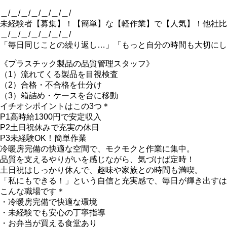
＿/＿/＿/＿/＿/＿/＿/
未経験者【募集】！【簡単】な【軽作業】で【人気】！他社比
＿/＿/＿/＿/＿/＿/＿/
「毎日同じことの繰り返し…」「もっと自分の時間も大切にし
《プラスチック製品の品質管理スタッフ》
（1）流れてくる製品を目視検査
（2）合格・不合格を仕分け
（3）箱詰め・ケースを台に移動
イチオシポイントはこの3つ＊
P1高時給1300円で安定収入
P2土日祝休みで充実の休日
P3未経験OK！簡単作業
冷暖房完備の快適な空間で、モクモクと作業に集中。
品質を支えるやりがいを感じながら、気づけば定時！
土日祝はしっかり休んで、趣味や家族との時間も満喫。
「私にもできる！」という自信と充実感で、毎日が輝き出すは
こんな職場です＊
・冷暖房完備で快適な環境
・未経験でも安心の丁寧指導
・お弁当が買える食堂あり