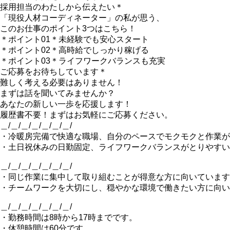
採用担当のわたしから伝えたい＊
「現役人材コーディネーター」の私が思う、
このお仕事のポイント3つはこちら！
＊ポイント01＊未経験でも安心スタート
＊ポイント02＊高時給でしっかり稼げる
＊ポイント03＊ライフワークバランスも充実
ご応募をお待ちしています＊
難しく考える必要はありません！
まずは話を聞いてみませんか？
あなたの新しい一歩を応援します！
履歴書不要！まずはお気軽にご応募ください。
＿/＿/＿/＿/＿/＿/＿/
・冷暖房完備で快適な職場、自分のペースでモクモクと作業が
・土日祝休みの日勤固定、ライフワークバランスがとりやすい
＿/＿/＿/＿/＿/＿/＿/
・同じ作業に集中して取り組むことが得意な方に向いています
・チームワークを大切にし、穏やかな環境で働きたい方に向い
＿/＿/＿/＿/＿/＿/＿/
・勤務時間は8時から17時までです。
・休憩時間は60分です。