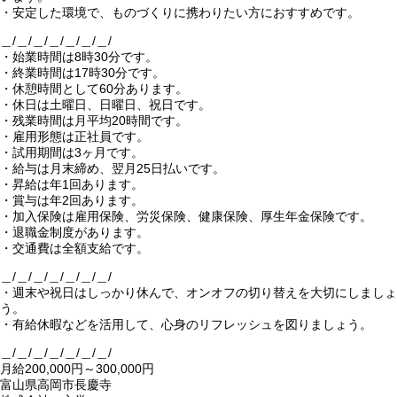
・安定した環境で、ものづくりに携わりたい方におすすめです。
＿/＿/＿/＿/＿/＿/＿/
・始業時間は8時30分です。
・終業時間は17時30分です。
・休憩時間として60分あります。
・休日は土曜日、日曜日、祝日です。
・残業時間は月平均20時間です。
・雇用形態は正社員です。
・試用期間は3ヶ月です。
・給与は月末締め、翌月25日払いです。
・昇給は年1回あります。
・賞与は年2回あります。
・加入保険は雇用保険、労災保険、健康保険、厚生年金保険です。
・退職金制度があります。
・交通費は全額支給です。
＿/＿/＿/＿/＿/＿/＿/
・週末や祝日はしっかり休んで、オンオフの切り替えを大切にしましょ
う。
・有給休暇などを活用して、心身のリフレッシュを図りましょう。
＿/＿/＿/＿/＿/＿/＿/
月給200,000円～300,000円
富山県高岡市長慶寺