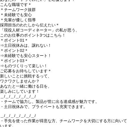
こんな職場です＊
＊チームワーク抜群
＊未経験でも安心
＊先輩が優しく指導
採用担当のわたしから伝えたい＊
「現役人材コーディネーター」の私が思う、
このお仕事のポイント3つはこちら！
＊ポイント01＊
⇒土日祝休みは、譲れない！
＊ポイント02＊
⇒未経験でも安心スタート！
＊ポイント03＊
⇒ものづくりって楽しい！
ご応募をお待ちしています＊
新しいことに挑戦するって、
ワクワクしませんか？
あなたと一緒に働ける日を、
楽しみにしています！
＿/＿/＿/＿/＿/＿/＿/
・チームで協力し、製品が世に出る達成感が魅力です。
・土日祝休みで、プライベートも充実できます。
＿/＿/＿/＿/＿/＿/＿/
・手先を使った作業が得意な方、チームワークを大切にする方に向いて
います。