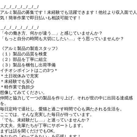
＿/＿/＿/＿/＿/＿/＿/
アルミ製品の募集です！未経験でも活躍できます！他社より収入面で人
気！簡単作業で即日払いも相談可能です！
＿/＿/＿/＿/＿/＿/＿/
「今の働き方、何かが違う…」と感じていませんか？
「もっと自分の時間も大切にしたい…」そう思っていませんか？
《アルミ製品の製造スタッフ》
（１）製品の品質を検査
（２）部品を丁寧に組立
（３）製品を梱包し出荷準備
イチオシポイントはこの3つ＊
＊土日祝休みで充実
＊未経験でも安心
＊軽作業で負担少
想像してみてください。
仲間と協力して一つの製品を作り上げ、それが世の中に出回る達成感
を。
毎日定時で退社し、愛猫と過ごす時間で心も満たされる生活を。
ここでは、そんな充実した毎日が待っています。
「でも、未経験だし…」と迷っていませんか？
大丈夫。先輩たちが丁寧にサポートします。
まずは話を聞くだけでもOK。
あなたの「やってみたい」を応援します！