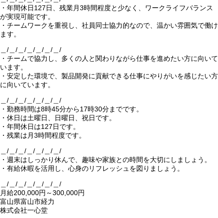
・年間休日127日、残業月3時間程度と少なく、ワークライフバランス
が実現可能です。
・チームワークを重視し、社員同士協力的なので、温かい雰囲気で働け
ます。
＿/＿/＿/＿/＿/＿/＿/
・チームで協力し、多くの人と関わりながら仕事を進めたい方に向いて
います。
・安定した環境で、製品開発に貢献できる仕事にやりがいを感じたい方
に向いています。
＿/＿/＿/＿/＿/＿/＿/
・勤務時間は8時45分から17時30分までです。
・休日は土曜日、日曜日、祝日です。
・年間休日は127日です。
・残業は月3時間程度です。
＿/＿/＿/＿/＿/＿/＿/
・週末はしっかり休んで、趣味や家族との時間を大切にしましょう。
・有給休暇を活用し、心身のリフレッシュを図りましょう。
＿/＿/＿/＿/＿/＿/＿/
月給200,000円～300,000円
富山県富山市経力
株式会社一心堂