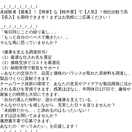
＿/＿/＿/＿/＿/＿/＿/
未経験者【募集】！【簡単】な【軽作業】で【人気】！他社比較で高
【収入】も期待できます！まずはお気軽にご応募ください！
＿/＿/＿/＿/＿/＿/＿/
「毎日同じことの繰り返し…」
「もっと自分のペースで働きたい…」
そんな風に思っていませんか？
《健康を支える調達担当》
（1）最適な仕入れ先を選定
（2）価格交渉でコストを最適化
（3）納期管理で製造をサポート
→あなたの交渉力で、品質と価格のバランスが取れた原材料を調達し、
製品づくりに貢献できます。
チームワーク抜群の環境で、あなたの意見やアイデアが製品開発に活か
される喜びを実感できます。残業ほぼなし、年間休日127日で、趣味や
家族との時間も大切にできます。
「自分の選んだ材料が、誰かの健康を支えている。」
そんなやりがいを感じながら、充実した日々を送りませんか？
「未経験だから…」と諦めるのはもったいない！
まずは話を聞いてみませんか？
履歴書不要で応募できます。
あなたの「やってみたい」を応援します！
＿/＿/＿/＿/＿/＿/＿/