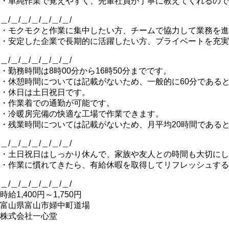
・単純作業で覚えやすく、先輩社員が丁寧に教えてくれるので
＿/＿/＿/＿/＿/＿/＿/
・モクモクと作業に集中したい方、チームで協力して業務を進
・安定した企業で長期的に活躍したい方、プライベートを充実
＿/＿/＿/＿/＿/＿/＿/
・勤務時間は8時00分から16時50分までです。
・休憩時間については記載がないため、一般的に60分である
・休日は土日祝日です。
・作業着での通勤が可能です。
・冷暖房完備の快適な工場で作業できます。
・残業時間については記載がないため、月平均20時間である
＿/＿/＿/＿/＿/＿/＿/
・土日祝日はしっかり休んで、家族や友人との時間も大切にし
・作業に慣れてきたら、有給休暇を取得してリフレッシュする
＿/＿/＿/＿/＿/＿/＿/
時給1,400円～1,750円
富山県富山市婦中町道場
株式会社一心堂