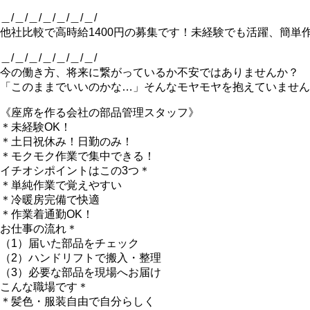
＿/＿/＿/＿/＿/＿/＿/
他社比較で高時給1400円の募集です！未経験でも活躍、簡
＿/＿/＿/＿/＿/＿/＿/
今の働き方、将来に繋がっているか不安ではありませんか？
「このままでいいのかな…」そんなモヤモヤを抱えていません
《座席を作る会社の部品管理スタッフ》
＊未経験OK！
＊土日祝休み！日勤のみ！
＊モクモク作業で集中できる！
イチオシポイントはこの3つ＊
＊単純作業で覚えやすい
＊冷暖房完備で快適
＊作業着通勤OK！
お仕事の流れ＊
（1）届いた部品をチェック
（2）ハンドリフトで搬入・整理
（3）必要な部品を現場へお届け
こんな職場です＊
＊髪色・服装自由で自分らしく