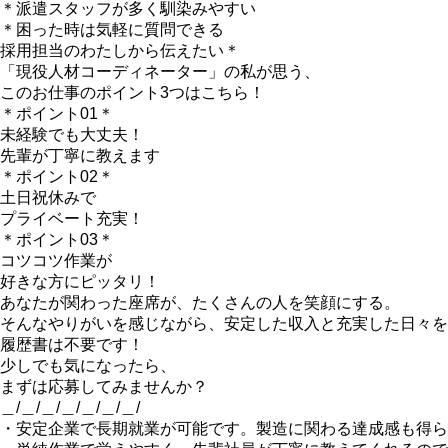
＊派遣スタッフが多く馴染みやすい
＊困った時は気軽に質問できる
採用担当のわたしから伝えたい＊
「現役人材コーディネーター」の私が思う、
このお仕事のポイント3つはこちら！
＊ポイント01＊
未経験でも大丈夫！
先輩が丁寧に教えます
＊ポイント02＊
土日祝休みで
プライベート充実！
＊ポイント03＊
コツコツ作業が
好きな方にピッタリ！
あなたが関わった座席が、たくさんの人を笑顔にする。
そんなやりがいを感じながら、安定した収入と充実した日々を
履歴書は不要です！
少しでも気になったら、
まずは応募してみませんか？
＿/＿/＿/＿/＿/＿/＿/
・安定企業で長期就業が可能です。製造に関わる達成感も得ら